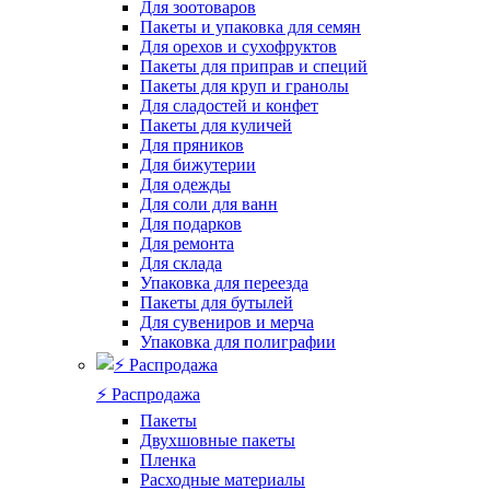
Для зоотоваров
Пакеты и упаковка для семян
Для орехов и сухофруктов
Пакеты для приправ и специй
Пакеты для круп и гранолы
Для сладостей и конфет
Пакеты для куличей
Для пряников
Для бижутерии
Для одежды
Для соли для ванн
Для подарков
Для ремонта
Для склада
Упаковка для переезда
Пакеты для бутылей
Для сувениров и мерча
Упаковка для полиграфии
⚡️ Распродажа
Пакеты
Двухшовные пакеты
Пленка
Расходные материалы