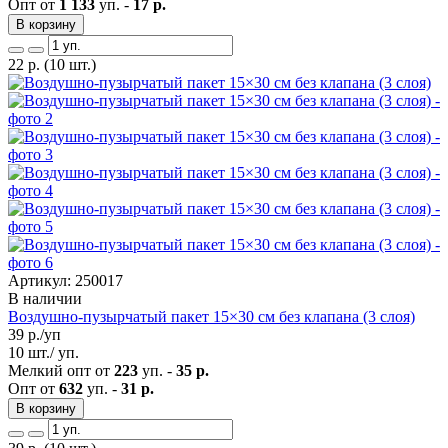
Опт от
1 133
уп. -
17 р.
В корзину
22
р.
(10 шт.)
Артикул: 250017
В наличии
Воздушно-пузырчатый пакет 15×30 см без клапана (3 слоя)
39
р./уп
10 шт./ уп.
Мелкий опт от
223
уп. -
35 р.
Опт от
632
уп. -
31 р.
В корзину