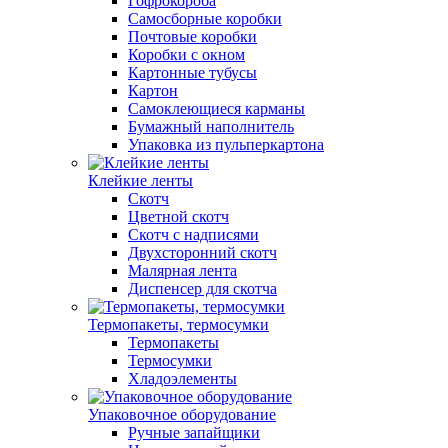
Гофрокороба
Самосборные коробки
Почтовые коробки
Коробки с окном
Картонные тубусы
Картон
Самоклеющиеся карманы
Бумажный наполнитель
Упаковка из пульперкартона
Клейкие ленты
Скотч
Цветной скотч
Скотч с надписями
Двухсторонний скотч
Малярная лента
Диспенсер для скотча
Термопакеты, термосумки
Термопакеты
Термосумки
Хладоэлементы
Упаковочное оборудование
Ручные запайщики