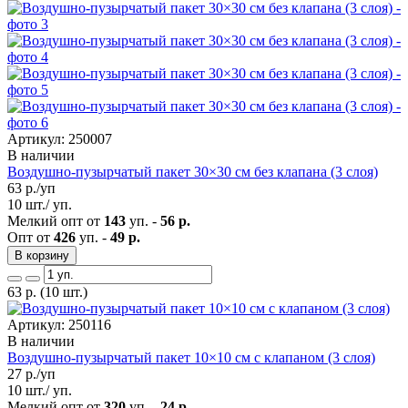
Артикул: 250007
В наличии
Воздушно-пузырчатый пакет 30×30 см без клапана (3 слоя)
63
р./уп
10 шт./ уп.
Мелкий опт от
143
уп. -
56 р.
Опт от
426
уп. -
49 р.
В корзину
63
р.
(10 шт.)
Артикул: 250116
В наличии
Воздушно-пузырчатый пакет 10×10 см с клапаном (3 слоя)
27
р./уп
10 шт./ уп.
Мелкий опт от
320
уп. -
24 р.