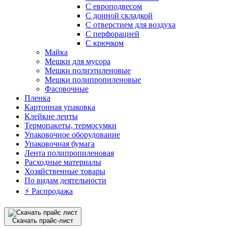
С европодвесом
С донной складкой
С отверстием для воздуха
С перфорацией
С крючком
Майка
Мешки для мусора
Мешки полиэтиленовые
Мешки полипропиленовые
Фасовочные
Пленка
Картонная упаковка
Клейкие ленты
Термопакеты, термосумки
Упаковочное оборудование
Упаковочная бумага
Лента полипропиленовая
Расходные материалы
Хозяйственные товары
По видам деятельности
⚡️ Распродажа
Скачать прайс-лист