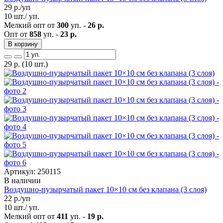
29
р./уп
10 шт./ уп.
Мелкий опт от
300
уп. -
26 р.
Опт от
858
уп. -
23 р.
В корзину
29
р.
(10 шт.)
Артикул: 250115
В наличии
Воздушно-пузырчатый пакет 10×10 см без клапана (3 слоя)
22
р./уп
10 шт./ уп.
Мелкий опт от
411
уп. -
19 р.