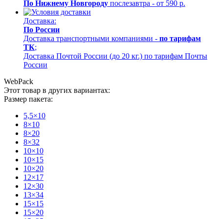
По Нижнему Новгороду
послезавтра - от 590 р.
Доставка:
По России
Доставка транспортными компаниями -
по тарифам
ТК
;
Доставка Почтой России (до 20 кг.) по тарифам Почты
России
WebPack
Этот товар в других вариантах:
Размер пакета:
5,5×10
8×10
8×20
8×32
10×10
10×15
10×20
12×17
12×30
13×34
15×15
15×20