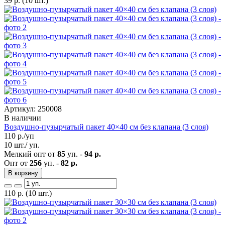
39
р.
(10 шт.)
Артикул: 250008
В наличии
Воздушно-пузырчатый пакет 40×40 см без клапана (3 слоя)
110
р./уп
10 шт./ уп.
Мелкий опт от
85
уп. -
94 р.
Опт от
256
уп. -
82 р.
В корзину
110
р.
(10 шт.)