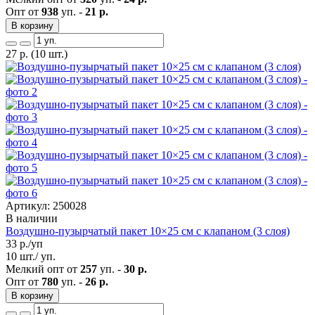
Опт от
938
уп. -
21 р.
В корзину
27
р.
(10 шт.)
Артикул: 250028
В наличии
Воздушно-пузырчатый пакет 10×25 см с клапаном (3 слоя)
33
р./уп
10 шт./ уп.
Мелкий опт от
257
уп. -
30 р.
Опт от
780
уп. -
26 р.
В корзину