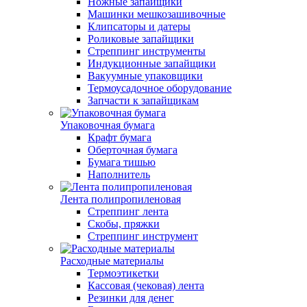
Ножные запайщики
Машинки мешкозашивочные
Клипсаторы и датеры
Роликовые запайщики
Стреппинг инструменты
Индукционные запайщики
Вакуумные упаковщики
Термоусадочное оборудование
Запчасти к запайщикам
Упаковочная бумага
Крафт бумага
Оберточная бумага
Бумага тишью
Наполнитель
Лента полипропиленовая
Стреппинг лента
Скобы, пряжки
Стреппинг инструмент
Расходные материалы
Термоэтикетки
Кассовая (чековая) лента
Резинки для денег