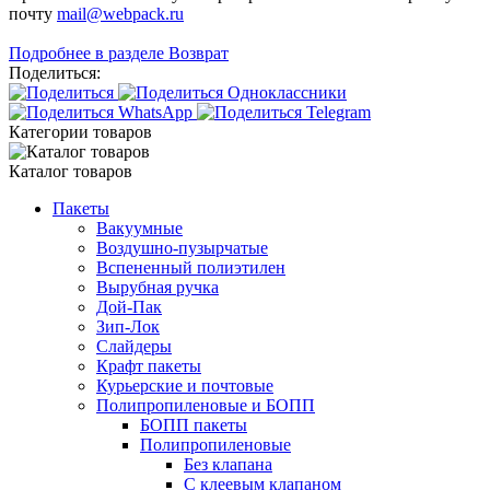
почту
mail@webpack.ru
Подробнее в разделе Возврат
Поделиться:
Категории товаров
Каталог товаров
Пакеты
Вакуумные
Воздушно-пузырчатые
Вспененный полиэтилен
Вырубная ручка
Дой-Пак
Зип-Лок
Слайдеры
Крафт пакеты
Курьерские и почтовые
Полипропиленовые и БОПП
БОПП пакеты
Полипропиленовые
Без клапана
C клеевым клапаном