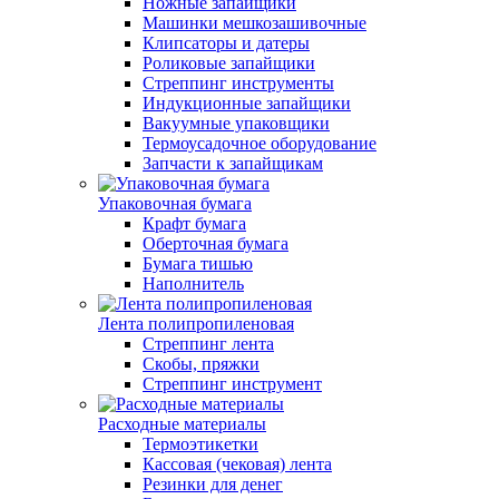
Ножные запайщики
Машинки мешкозашивочные
Клипсаторы и датеры
Роликовые запайщики
Стреппинг инструменты
Индукционные запайщики
Вакуумные упаковщики
Термоусадочное оборудование
Запчасти к запайщикам
Упаковочная бумага
Крафт бумага
Оберточная бумага
Бумага тишью
Наполнитель
Лента полипропиленовая
Стреппинг лента
Скобы, пряжки
Стреппинг инструмент
Расходные материалы
Термоэтикетки
Кассовая (чековая) лента
Резинки для денег