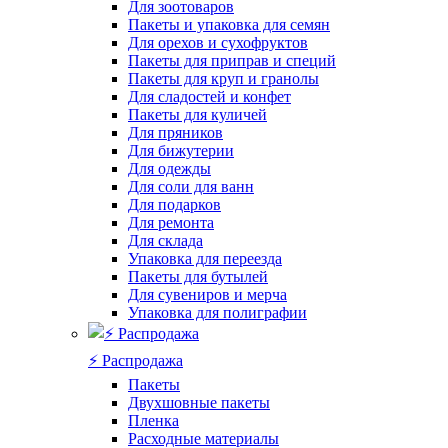
Для зоотоваров
Пакеты и упаковка для семян
Для орехов и сухофруктов
Пакеты для приправ и специй
Пакеты для круп и гранолы
Для сладостей и конфет
Пакеты для куличей
Для пряников
Для бижутерии
Для одежды
Для соли для ванн
Для подарков
Для ремонта
Для склада
Упаковка для переезда
Пакеты для бутылей
Для сувениров и мерча
Упаковка для полиграфии
⚡️ Распродажа
Пакеты
Двухшовные пакеты
Пленка
Расходные материалы