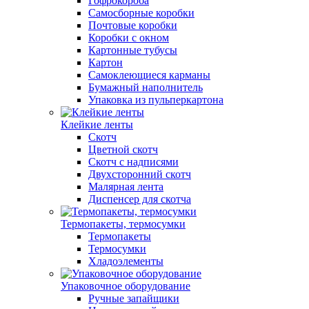
Гофрокороба
Самосборные коробки
Почтовые коробки
Коробки с окном
Картонные тубусы
Картон
Самоклеющиеся карманы
Бумажный наполнитель
Упаковка из пульперкартона
Клейкие ленты
Скотч
Цветной скотч
Скотч с надписями
Двухсторонний скотч
Малярная лента
Диспенсер для скотча
Термопакеты, термосумки
Термопакеты
Термосумки
Хладоэлементы
Упаковочное оборудование
Ручные запайщики