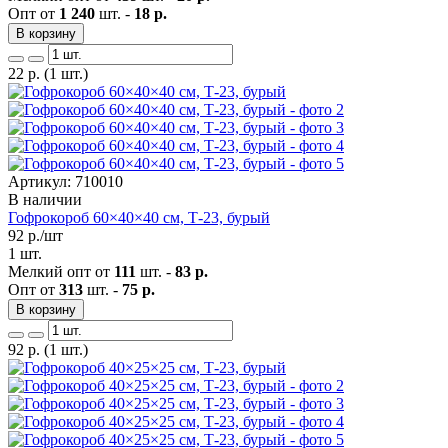
Опт от
1 240
шт. -
18 р.
В корзину
22
р.
(1 шт.)
Артикул: 710010
В наличии
Гофрокороб 60×40×40 см, Т-23, бурый
92
р./шт
1 шт.
Мелкий опт от
111
шт. -
83 р.
Опт от
313
шт. -
75 р.
В корзину
92
р.
(1 шт.)