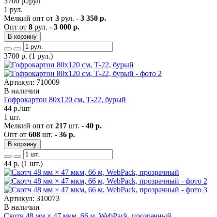
3700
р./рул
1 рул.
Мелкий опт от
3
рул. -
3 350 р.
Опт от
8
рул. -
3 000 р.
В корзину
3700
р.
(1 рул.)
Артикул: 710009
В наличии
Гофрокартон 80х120 см, Т-22, бурый
44
р./шт
1 шт.
Мелкий опт от
217
шт. -
40 р.
Опт от
608
шт. -
36 р.
В корзину
44
р.
(1 шт.)
Артикул: 310073
В наличии
Скотч 48 мм × 47 мкм, 66 м, WebPack, прозрачный