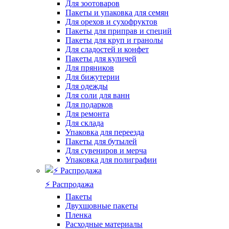
Для зоотоваров
Пакеты и упаковка для семян
Для орехов и сухофруктов
Пакеты для приправ и специй
Пакеты для круп и гранолы
Для сладостей и конфет
Пакеты для куличей
Для пряников
Для бижутерии
Для одежды
Для соли для ванн
Для подарков
Для ремонта
Для склада
Упаковка для переезда
Пакеты для бутылей
Для сувениров и мерча
Упаковка для полиграфии
⚡️ Распродажа
Пакеты
Двухшовные пакеты
Пленка
Расходные материалы