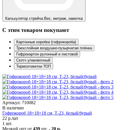
Калькулятор стрейча
Вес, метраж, намотка
С этим товаром покупают
Картонные коробки (гофрокороба)
Трехслойная воздушно-пузырчатая плёнка
Гофрокартон рулонный и листовой
Скотч упаковочный
Термоэтикетки ТОП
Артикул: 710082
В наличии
Гофрокороб 18×18×18 см, Т-23, белый/бурый
22
р./шт
1 шт.
Мелкий опт от
439
шт. -
20 р.