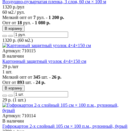
Воздушно-пузырчатая пленка, 3 слоя, 60 см × 100 м
1320
р./рул
60 м2./ рул.
Мелкий опт от
7
рул. -
1 200 р.
Опт от
18
рул. -
1 080 р.
В корзину
1320
р.
(60 м2.)
Артикул: 710115
В наличии
Картонный защитный уголок 4×4×150 см
29
р./шт
1 шт.
Мелкий опт от
345
шт. -
26 р.
Опт от
893
шт. -
24 р.
В корзину
29
р.
(1 шт.)
Артикул: 710114
В наличии
Гофрокартон 2-х слойный 105 см × 100 п.м., рулонный, бурый