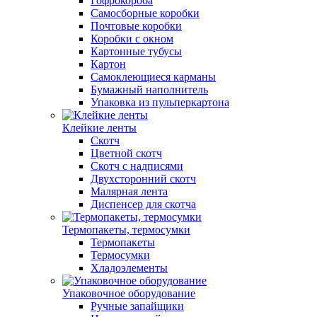
Гофрокороба
Самосборные коробки
Почтовые коробки
Коробки с окном
Картонные тубусы
Картон
Самоклеющиеся карманы
Бумажный наполнитель
Упаковка из пульперкартона
Клейкие ленты
Скотч
Цветной скотч
Скотч с надписями
Двухсторонний скотч
Малярная лента
Диспенсер для скотча
Термопакеты, термосумки
Термопакеты
Термосумки
Хладоэлементы
Упаковочное оборудование
Ручные запайщики