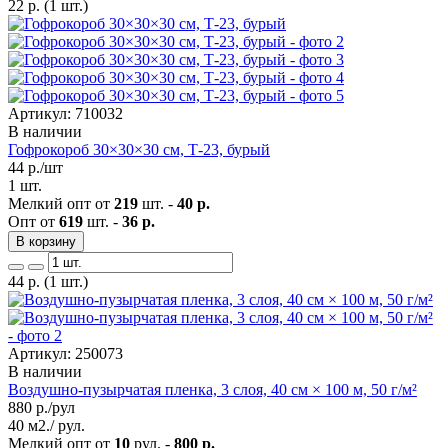
22
р.
(1 шт.)
Артикул: 710032
В наличии
Гофрокороб 30×30×30 см, Т-23, бурый
44
р./шт
1 шт.
Мелкий опт от
219
шт. -
40 р.
Опт от
619
шт. -
36 р.
В корзину
44
р.
(1 шт.)
Артикул: 250073
В наличии
Воздушно-пузырчатая пленка, 3 слоя, 40 см × 100 м, 50 г/м²
880
р./рул
40 м2./ рул.
Мелкий опт от
10
рул. -
800 р.