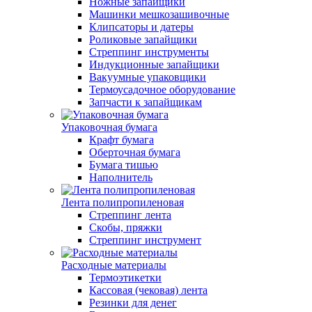
Ножные запайщики
Машинки мешкозашивочные
Клипсаторы и датеры
Роликовые запайщики
Стреппинг инструменты
Индукционные запайщики
Вакуумные упаковщики
Термоусадочное оборудование
Запчасти к запайщикам
Упаковочная бумага
Крафт бумага
Оберточная бумага
Бумага тишью
Наполнитель
Лента полипропиленовая
Стреппинг лента
Скобы, пряжки
Стреппинг инструмент
Расходные материалы
Термоэтикетки
Кассовая (чековая) лента
Резинки для денег