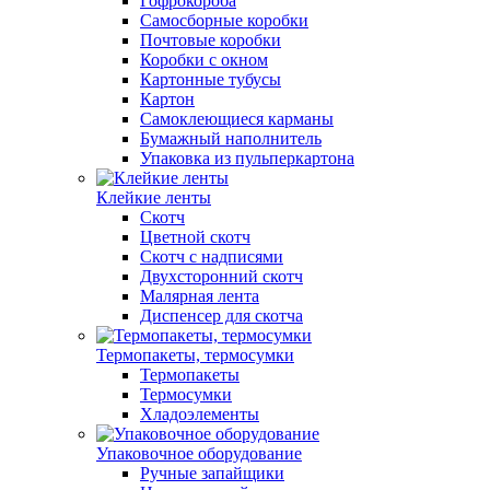
Гофрокороба
Самосборные коробки
Почтовые коробки
Коробки с окном
Картонные тубусы
Картон
Самоклеющиеся карманы
Бумажный наполнитель
Упаковка из пульперкартона
Клейкие ленты
Скотч
Цветной скотч
Скотч с надписями
Двухсторонний скотч
Малярная лента
Диспенсер для скотча
Термопакеты, термосумки
Термопакеты
Термосумки
Хладоэлементы
Упаковочное оборудование
Ручные запайщики