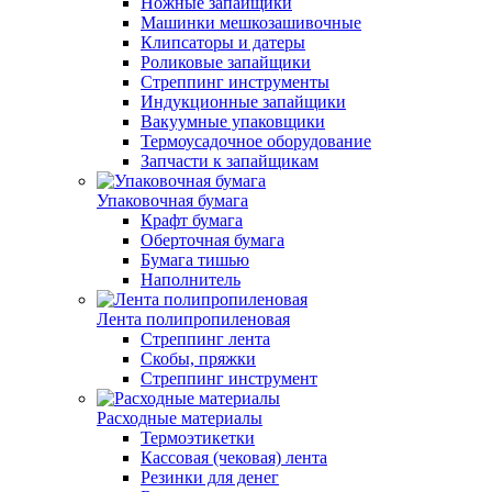
Ножные запайщики
Машинки мешкозашивочные
Клипсаторы и датеры
Роликовые запайщики
Стреппинг инструменты
Индукционные запайщики
Вакуумные упаковщики
Термоусадочное оборудование
Запчасти к запайщикам
Упаковочная бумага
Крафт бумага
Оберточная бумага
Бумага тишью
Наполнитель
Лента полипропиленовая
Стреппинг лента
Скобы, пряжки
Стреппинг инструмент
Расходные материалы
Термоэтикетки
Кассовая (чековая) лента
Резинки для денег