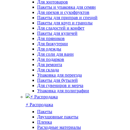
Для зоотоваров
Пакеты и упаковка для семян
Для орехов и сухофруктов
Пакеты для приправ и специй
Пакеты для круп и гранолы
Для сладостей и конфет
Пакеты для куличей
Для пряников
Для бижутерии
Для одежды
Для соли для ванн
Для подарков
Для ремонта
Для склада
Упаковка для переезда
Пакеты для бутылей
Для сувениров и мерча
Упаковка для полиграфии
⚡️ Распродажа
Пакеты
Двухшовные пакеты
Пленка
Расходные материалы