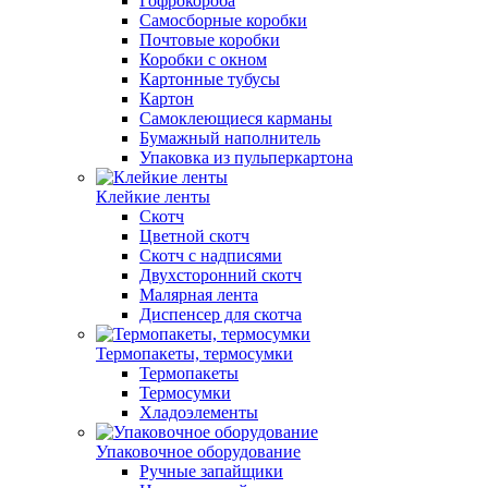
Гофрокороба
Самосборные коробки
Почтовые коробки
Коробки с окном
Картонные тубусы
Картон
Самоклеющиеся карманы
Бумажный наполнитель
Упаковка из пульперкартона
Клейкие ленты
Скотч
Цветной скотч
Скотч с надписями
Двухсторонний скотч
Малярная лента
Диспенсер для скотча
Термопакеты, термосумки
Термопакеты
Термосумки
Хладоэлементы
Упаковочное оборудование
Ручные запайщики