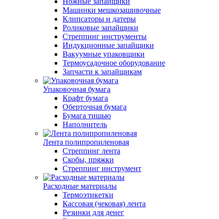
Ножные запайщики
Машинки мешкозашивочные
Клипсаторы и датеры
Роликовые запайщики
Стреппинг инструменты
Индукционные запайщики
Вакуумные упаковщики
Термоусадочное оборудование
Запчасти к запайщикам
Упаковочная бумага
Крафт бумага
Оберточная бумага
Бумага тишью
Наполнитель
Лента полипропиленовая
Стреппинг лента
Скобы, пряжки
Стреппинг инструмент
Расходные материалы
Термоэтикетки
Кассовая (чековая) лента
Резинки для денег