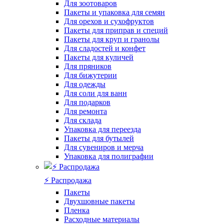
Для зоотоваров
Пакеты и упаковка для семян
Для орехов и сухофруктов
Пакеты для приправ и специй
Пакеты для круп и гранолы
Для сладостей и конфет
Пакеты для куличей
Для пряников
Для бижутерии
Для одежды
Для соли для ванн
Для подарков
Для ремонта
Для склада
Упаковка для переезда
Пакеты для бутылей
Для сувениров и мерча
Упаковка для полиграфии
⚡️ Распродажа
Пакеты
Двухшовные пакеты
Пленка
Расходные материалы