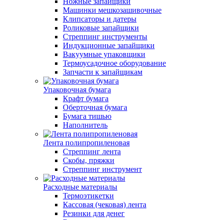
Ножные запайщики
Машинки мешкозашивочные
Клипсаторы и датеры
Роликовые запайщики
Стреппинг инструменты
Индукционные запайщики
Вакуумные упаковщики
Термоусадочное оборудование
Запчасти к запайщикам
Упаковочная бумага
Крафт бумага
Оберточная бумага
Бумага тишью
Наполнитель
Лента полипропиленовая
Стреппинг лента
Скобы, пряжки
Стреппинг инструмент
Расходные материалы
Термоэтикетки
Кассовая (чековая) лента
Резинки для денег