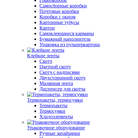
Гофрокороба
Самосборные коробки
Почтовые коробки
Коробки с окном
Картонные тубусы
Картон
Самоклеющиеся карманы
Бумажный наполнитель
Упаковка из пульперкартона
Клейкие ленты
Скотч
Цветной скотч
Скотч с надписями
Двухсторонний скотч
Малярная лента
Диспенсер для скотча
Термопакеты, термосумки
Термопакеты
Термосумки
Хладоэлементы
Упаковочное оборудование
Ручные запайщики