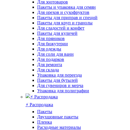
Для зоотоваров
Пакеты и упаковка для семян
Для орехов и сухофруктов
Пакеты для приправ и специй
Пакеты для круп и гранолы
Для сладостей и конфет
Пакеты для куличей
Для пряников
Для бижутерии
Для одежды
Для соли для ванн
Для подарков
Для ремонта
Для склада
Упаковка для переезда
Пакеты для бутылей
Для сувениров и мерча
Упаковка для полиграфии
⚡️ Распродажа
Пакеты
Двухшовные пакеты
Пленка
Расходные материалы