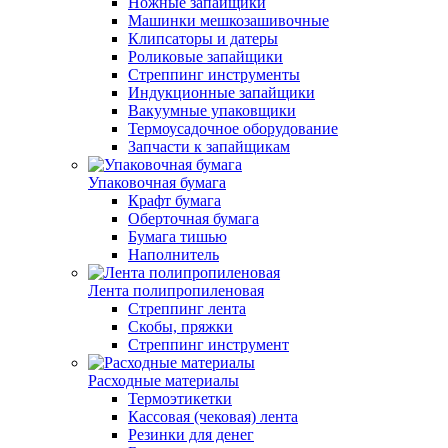
Ножные запайщики
Машинки мешкозашивочные
Клипсаторы и датеры
Роликовые запайщики
Стреппинг инструменты
Индукционные запайщики
Вакуумные упаковщики
Термоусадочное оборудование
Запчасти к запайщикам
Упаковочная бумага
Крафт бумага
Оберточная бумага
Бумага тишью
Наполнитель
Лента полипропиленовая
Стреппинг лента
Скобы, пряжки
Стреппинг инструмент
Расходные материалы
Термоэтикетки
Кассовая (чековая) лента
Резинки для денег