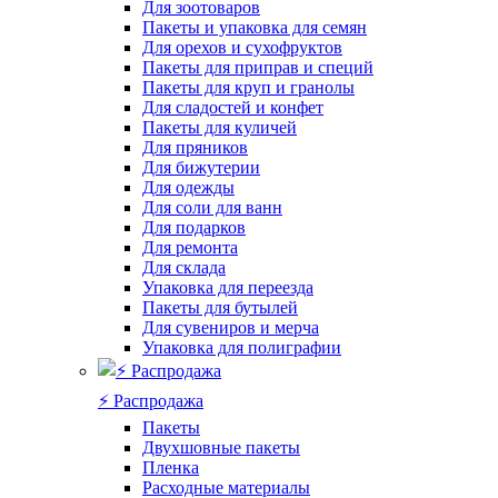
Для зоотоваров
Пакеты и упаковка для семян
Для орехов и сухофруктов
Пакеты для приправ и специй
Пакеты для круп и гранолы
Для сладостей и конфет
Пакеты для куличей
Для пряников
Для бижутерии
Для одежды
Для соли для ванн
Для подарков
Для ремонта
Для склада
Упаковка для переезда
Пакеты для бутылей
Для сувениров и мерча
Упаковка для полиграфии
⚡️ Распродажа
Пакеты
Двухшовные пакеты
Пленка
Расходные материалы