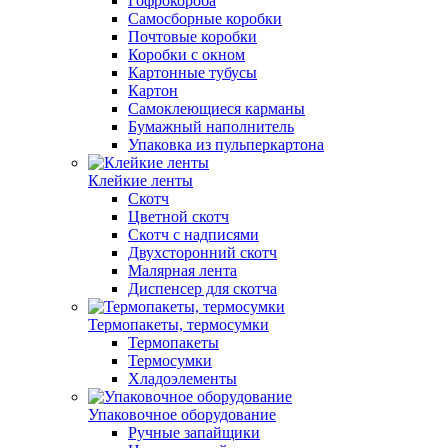
Гофрокороба
Самосборные коробки
Почтовые коробки
Коробки с окном
Картонные тубусы
Картон
Самоклеющиеся карманы
Бумажный наполнитель
Упаковка из пульперкартона
Клейкие ленты
Скотч
Цветной скотч
Скотч с надписями
Двухсторонний скотч
Малярная лента
Диспенсер для скотча
Термопакеты, термосумки
Термопакеты
Термосумки
Хладоэлементы
Упаковочное оборудование
Ручные запайщики