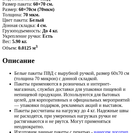
Размер пакета:
60×70 см.
Размер:
60×70см (70мкм)
Толщина:
70 мкм.
Цвет пакета:
Белый
Донная складка:
4 см.
Грузоподъемность:
До 4 кг.
Укрепление ручки:
Есть
Вес:
5.90 кг.
3
Объем:
0.0125 м
Описание
Белые пакеты ПВД с вырубной ручкой, размер 60x70 см
(толщина 70 микрон) с донной складкой.
Пакеты применяются в розничных и интернет-
магазинах, службах доставки для упаковки пищевой и
непищевой продукции. Используются для бытовых
целей, для корпоративных и официальных мероприятий
— упаковки подарков, рекламных акций и выставок.
Пакеты рассчитаны на нагрузку до 4 кг. Надежные швы
не расходятся, при умеренных нагрузках ручки не
растягиваются и не рвутся. Могут применяться
неоднократно.
Изготовим данные пакеты с печатью -
нанесем логотип