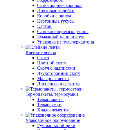
Гофрокороба
Самосборные коробки
Почтовые коробки
Коробки с окном
Картонные тубусы
Картон
Самоклеющиеся карманы
Бумажный наполнитель
Упаковка из пульперкартона
Клейкие ленты
Скотч
Цветной скотч
Скотч с надписями
Двухсторонний скотч
Малярная лента
Диспенсер для скотча
Термопакеты, термосумки
Термопакеты
Термосумки
Хладоэлементы
Упаковочное оборудование
Ручные запайщики