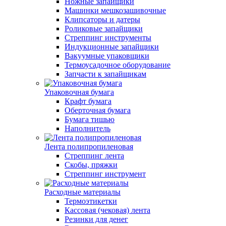
Ножные запайщики
Машинки мешкозашивочные
Клипсаторы и датеры
Роликовые запайщики
Стреппинг инструменты
Индукционные запайщики
Вакуумные упаковщики
Термоусадочное оборудование
Запчасти к запайщикам
Упаковочная бумага
Крафт бумага
Оберточная бумага
Бумага тишью
Наполнитель
Лента полипропиленовая
Стреппинг лента
Скобы, пряжки
Стреппинг инструмент
Расходные материалы
Термоэтикетки
Кассовая (чековая) лента
Резинки для денег