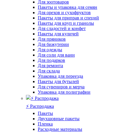
Для зоотоваров
Пакеты и упаковка для семян
Для орехов и сухофруктов
Пакеты для приправ и специй
Пакеты для круп и гранолы
Для сладостей и конфет
Пакеты для куличей
Для пряников
Для бижутерии
Для одежды
Для соли для ванн
Для подарков
Для ремонта
Для склада
Упаковка для переезда
Пакеты для бутылей
Для сувениров и мерча
Упаковка для полиграфии
⚡️ Распродажа
Пакеты
Двухшовные пакеты
Пленка
Расходные материалы