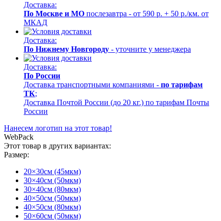
Доставка:
По Москве и МО
послезавтра - от 590 р. + 50 р./км. от
МКАД
Доставка:
По Нижнему Новгороду
- уточните у менеджера
Доставка:
По России
Доставка транспортными компаниями -
по тарифам
ТК
;
Доставка Почтой России (до 20 кг.) по тарифам Почты
России
Нанесем логотип на этот товар!
WebPack
Этот товар в других вариантах:
Размер:
20×30см (45мкм)
30×40см (50мкм)
30×40см (80мкм)
40×50см (50мкм)
40×50см (80мкм)
50×60см (50мкм)