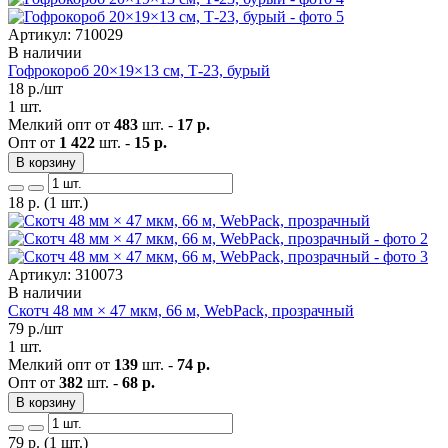
Артикул: 710029
В наличии
Гофрокороб 20×19×13 см, Т-23, бурый
18
р./шт
1 шт.
Мелкий опт от
483
шт. -
17 р.
Опт от
1 422
шт. -
15 р.
В корзину
18
р.
(1 шт.)
Артикул: 310073
В наличии
Скотч 48 мм × 47 мкм, 66 м, WebPack, прозрачный
79
р./шт
1 шт.
Мелкий опт от
139
шт. -
74 р.
Опт от
382
шт. -
68 р.
В корзину
79
р.
(1 шт.)