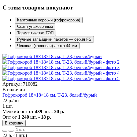
С этим товаром покупают
Картонные коробки (гофрокороба)
Скотч упаковочный
Термоэтикетки ТОП
Ручные запайщики пакетов — серия FS
Чековая (кассовая) лента 44 мм
Артикул: 710082
В наличии
Гофрокороб 18×18×18 см, Т-23, белый/бурый
22
р./шт
1 шт.
Мелкий опт от
439
шт. -
20 р.
Опт от
1 240
шт. -
18 р.
В корзину
22
р.
(1 шт.)