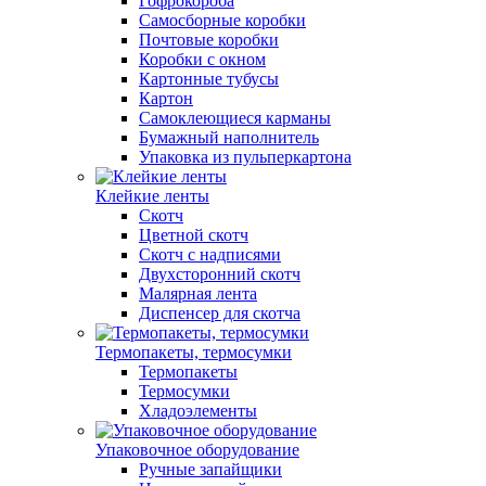
Гофрокороба
Самосборные коробки
Почтовые коробки
Коробки с окном
Картонные тубусы
Картон
Самоклеющиеся карманы
Бумажный наполнитель
Упаковка из пульперкартона
Клейкие ленты
Скотч
Цветной скотч
Скотч с надписями
Двухсторонний скотч
Малярная лента
Диспенсер для скотча
Термопакеты, термосумки
Термопакеты
Термосумки
Хладоэлементы
Упаковочное оборудование
Ручные запайщики