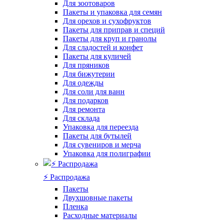
Для зоотоваров
Пакеты и упаковка для семян
Для орехов и сухофруктов
Пакеты для приправ и специй
Пакеты для круп и гранолы
Для сладостей и конфет
Пакеты для куличей
Для пряников
Для бижутерии
Для одежды
Для соли для ванн
Для подарков
Для ремонта
Для склада
Упаковка для переезда
Пакеты для бутылей
Для сувениров и мерча
Упаковка для полиграфии
⚡️ Распродажа
Пакеты
Двухшовные пакеты
Пленка
Расходные материалы