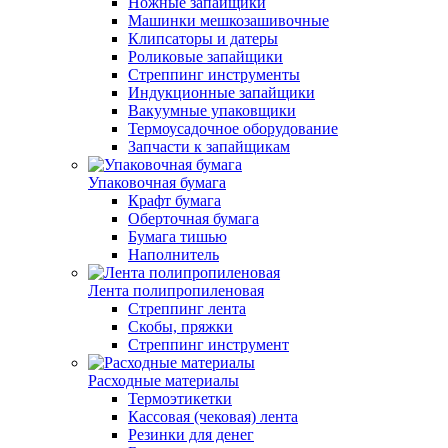
Ножные запайщики
Машинки мешкозашивочные
Клипсаторы и датеры
Роликовые запайщики
Стреппинг инструменты
Индукционные запайщики
Вакуумные упаковщики
Термоусадочное оборудование
Запчасти к запайщикам
Упаковочная бумага
Крафт бумага
Оберточная бумага
Бумага тишью
Наполнитель
Лента полипропиленовая
Стреппинг лента
Скобы, пряжки
Стреппинг инструмент
Расходные материалы
Термоэтикетки
Кассовая (чековая) лента
Резинки для денег