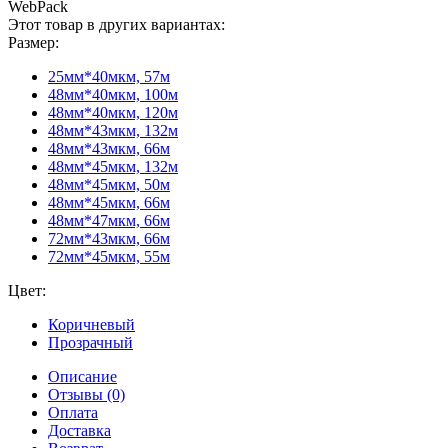
WebPack
Этот товар в других вариантах:
Размер:
25мм*40мкм, 57м
48мм*40мкм, 100м
48мм*40мкм, 120м
48мм*43мкм, 132м
48мм*43мкм, 66м
48мм*45мкм, 132м
48мм*45мкм, 50м
48мм*45мкм, 66м
48мм*47мкм, 66м
72мм*43мкм, 66м
72мм*45мкм, 55м
Цвет:
Коричневый
Прозрачный
Описание
Отзывы (0)
Оплата
Доставка