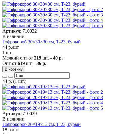
Артикул: 710032
В наличии
Гофрокороб 30×30×30 см, Т-23, бурый
44
р./шт
1 шт.
Мелкий опт от
219
шт. -
40 р.
Опт от
619
шт. -
36 р.
В корзину
44
р.
(1 шт.)
Артикул: 710029
В наличии
Гофрокороб 20×19×13 см, Т-23, бурый
18
р./шт