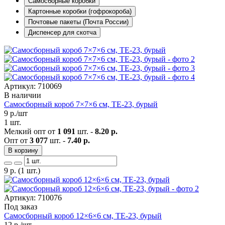
Самосборные коробки
Картонные коробки (гофрокороба)
Почтовые пакеты (Почта России)
Диспенсер для скотча
Артикул: 710069
В наличии
Самосборный короб 7×7×6 см, ТЕ-23, бурый
9
р./шт
1 шт.
Мелкий опт от
1 091
шт. -
8.20 р.
Опт от
3 077
шт. -
7.40 р.
В корзину
9
р.
(1 шт.)
Артикул: 710076
Под заказ
Самосборный короб 12×6×6 см, ТЕ-23, бурый
12
р./шт