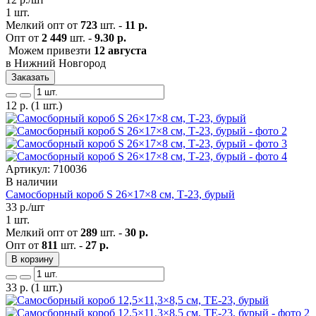
1 шт.
Мелкий опт от
723
шт. -
11 р.
Опт от
2 449
шт. -
9.30 р.
Можем привезти
12 августа
в Нижний Новгород
Заказать
12
р.
(1 шт.)
Артикул: 710036
В наличии
Самосборный короб S 26×17×8 см, Т-23, бурый
33
р./шт
1 шт.
Мелкий опт от
289
шт. -
30 р.
Опт от
811
шт. -
27 р.
В корзину
33
р.
(1 шт.)