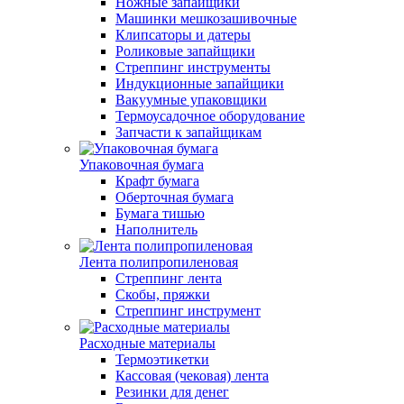
Ножные запайщики
Машинки мешкозашивочные
Клипсаторы и датеры
Роликовые запайщики
Стреппинг инструменты
Индукционные запайщики
Вакуумные упаковщики
Термоусадочное оборудование
Запчасти к запайщикам
Упаковочная бумага
Крафт бумага
Оберточная бумага
Бумага тишью
Наполнитель
Лента полипропиленовая
Стреппинг лента
Скобы, пряжки
Стреппинг инструмент
Расходные материалы
Термоэтикетки
Кассовая (чековая) лента
Резинки для денег