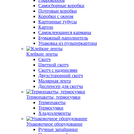
Гофрокороба
Самосборные коробки
Почтовые коробки
Коробки с окном
Картонные тубусы
Картон
Самоклеющиеся карманы
Бумажный наполнитель
Упаковка из пульперкартона
Клейкие ленты
Скотч
Цветной скотч
Скотч с надписями
Двухсторонний скотч
Малярная лента
Диспенсер для скотча
Термопакеты, термосумки
Термопакеты
Термосумки
Хладоэлементы
Упаковочное оборудование
Ручные запайщики