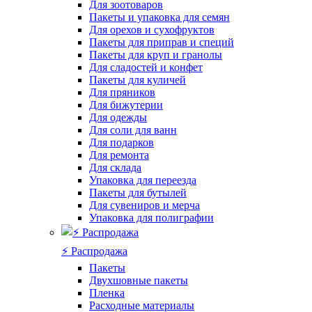
Для зоотоваров
Пакеты и упаковка для семян
Для орехов и сухофруктов
Пакеты для приправ и специй
Пакеты для круп и гранолы
Для сладостей и конфет
Пакеты для куличей
Для пряников
Для бижутерии
Для одежды
Для соли для ванн
Для подарков
Для ремонта
Для склада
Упаковка для переезда
Пакеты для бутылей
Для сувениров и мерча
Упаковка для полиграфии
⚡️ Распродажа
Пакеты
Двухшовные пакеты
Пленка
Расходные материалы