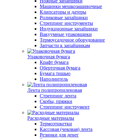
Ножные запайщики
Машинки мешкозашивочные
Клипсаторы и датеры
Роликовые запайщики
Стреппинг инструменты
Индукционные запайщики
Вакуумные упаковщики
Термоусадочное оборудование
Запчасти к запайщикам
Упаковочная бумага
Крафт бумага
Оберточная бумага
Бумага тишью
Наполнитель
Лента полипропиленовая
Стреппинг лента
Скобы, пряжки
Стреппинг инструмент
Расходные материалы
Термоэтикетки
Кассовая (чековая) лента
Резинки для денег