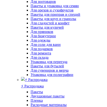
Для зоотоваров
Пакеты и упаковка для семян
Для орехов и сухофруктов
Пакеты для приправ и специй
Пакеты для круп и гранолы
Для сладостей и конфет
Пакеты для куличей
Для пряников
Для бижутерии
Для одежды
Для соли для ванн
Для подарков
Для ремонта
Для склада
Упаковка для переезда
Пакеты для бутылей
Для сувениров и мерча
Упаковка для полиграфии
⚡️ Распродажа
Пакеты
Двухшовные пакеты
Пленка
Расходные материалы