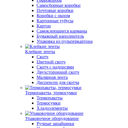
Гофрокороба
Самосборные коробки
Почтовые коробки
Коробки с окном
Картонные тубусы
Картон
Самоклеющиеся карманы
Бумажный наполнитель
Упаковка из пульперкартона
Клейкие ленты
Скотч
Цветной скотч
Скотч с надписями
Двухсторонний скотч
Малярная лента
Диспенсер для скотча
Термопакеты, термосумки
Термопакеты
Термосумки
Хладоэлементы
Упаковочное оборудование
Ручные запайщики