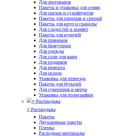
Для зоотоваров
Пакеты и упаковка для семян
Для орехов и сухофруктов
Пакеты для приправ и специй
Пакеты для круп и гранолы
Для сладостей и конфет
Пакеты для куличей
Для пряников
Для бижутерии
Для одежды
Для соли для ванн
Для подарков
Для ремонта
Для склада
Упаковка для переезда
Пакеты для бутылей
Для сувениров и мерча
Упаковка для полиграфии
⚡️ Распродажа
Пакеты
Двухшовные пакеты
Пленка
Расходные материалы