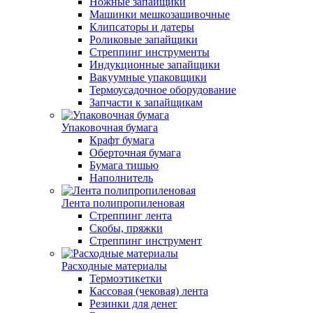
Ножные запайщики
Машинки мешкозашивочные
Клипсаторы и датеры
Роликовые запайщики
Стреппинг инструменты
Индукционные запайщики
Вакуумные упаковщики
Термоусадочное оборудование
Запчасти к запайщикам
Упаковочная бумага
Крафт бумага
Оберточная бумага
Бумага тишью
Наполнитель
Лента полипропиленовая
Стреппинг лента
Скобы, пряжки
Стреппинг инструмент
Расходные материалы
Термоэтикетки
Кассовая (чековая) лента
Резинки для денег