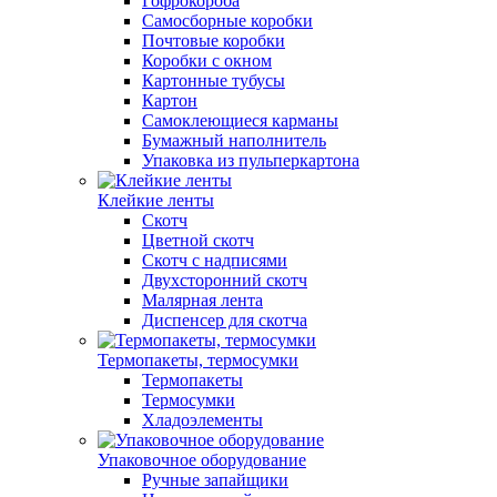
Гофрокороба
Самосборные коробки
Почтовые коробки
Коробки с окном
Картонные тубусы
Картон
Самоклеющиеся карманы
Бумажный наполнитель
Упаковка из пульперкартона
Клейкие ленты
Скотч
Цветной скотч
Скотч с надписями
Двухсторонний скотч
Малярная лента
Диспенсер для скотча
Термопакеты, термосумки
Термопакеты
Термосумки
Хладоэлементы
Упаковочное оборудование
Ручные запайщики