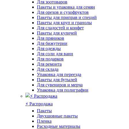
Для зоотоваров
Пакеты и упаковка для семян
Для орехов и сухофруктов
Пакеты для приправ и специй
Пакеты для круп и гранолы
Для сладостей и конфет
Пакеты для куличей
Для пряников
Для бижутерии
Для одежды
Для соли для ванн
Для подарков
Для ремонта
Для склада
Упаковка для переезда
Пакеты для бутылей
Для сувениров и мерча
Упаковка для полиграфии
⚡️ Распродажа
Пакеты
Двухшовные пакеты
Пленка
Расходные материалы