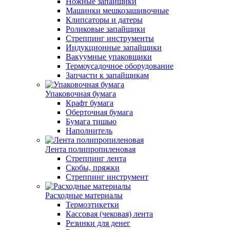
Ножные запайщики
Машинки мешкозашивочные
Клипсаторы и датеры
Роликовые запайщики
Стреппинг инструменты
Индукционные запайщики
Вакуумные упаковщики
Термоусадочное оборудование
Запчасти к запайщикам
Упаковочная бумага
Крафт бумага
Оберточная бумага
Бумага тишью
Наполнитель
Лента полипропиленовая
Стреппинг лента
Скобы, пряжки
Стреппинг инструмент
Расходные материалы
Термоэтикетки
Кассовая (чековая) лента
Резинки для денег