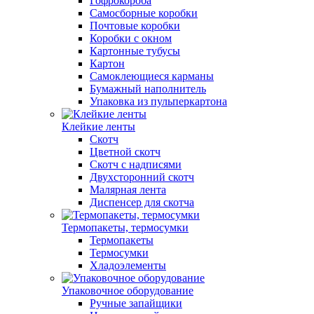
Гофрокороба
Самосборные коробки
Почтовые коробки
Коробки с окном
Картонные тубусы
Картон
Самоклеющиеся карманы
Бумажный наполнитель
Упаковка из пульперкартона
Клейкие ленты
Скотч
Цветной скотч
Скотч с надписями
Двухсторонний скотч
Малярная лента
Диспенсер для скотча
Термопакеты, термосумки
Термопакеты
Термосумки
Хладоэлементы
Упаковочное оборудование
Ручные запайщики