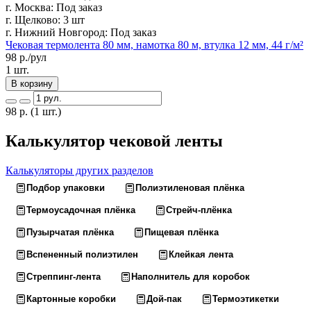
г. Москва:
Под заказ
г. Щелково:
3 шт
г. Нижний Новгород:
Под заказ
Чековая термолента 80 мм, намотка 80 м, втулка 12 мм, 44 г/м²
98
р./рул
1 шт.
В корзину
98
р.
(1 шт.)
Калькулятор чековой ленты
Калькуляторы других разделов
Подбор упаковки
Полиэтиленовая плёнка
Термоусадочная плёнка
Стрейч-плёнка
Пузырчатая плёнка
Пищевая плёнка
Вспененный полиэтилен
Клейкая лента
Стреппинг-лента
Наполнитель для коробок
Картонные коробки
Дой-пак
Термоэтикетки