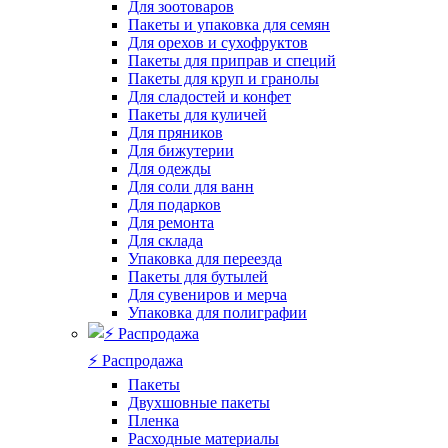
Для зоотоваров
Пакеты и упаковка для семян
Для орехов и сухофруктов
Пакеты для приправ и специй
Пакеты для круп и гранолы
Для сладостей и конфет
Пакеты для куличей
Для пряников
Для бижутерии
Для одежды
Для соли для ванн
Для подарков
Для ремонта
Для склада
Упаковка для переезда
Пакеты для бутылей
Для сувениров и мерча
Упаковка для полиграфии
⚡️ Распродажа
Пакеты
Двухшовные пакеты
Пленка
Расходные материалы