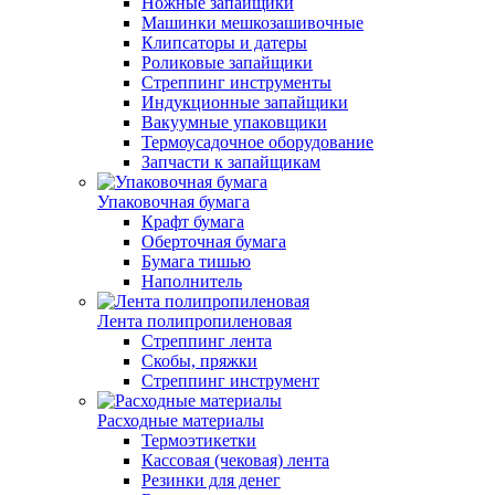
Ножные запайщики
Машинки мешкозашивочные
Клипсаторы и датеры
Роликовые запайщики
Стреппинг инструменты
Индукционные запайщики
Вакуумные упаковщики
Термоусадочное оборудование
Запчасти к запайщикам
Упаковочная бумага
Крафт бумага
Оберточная бумага
Бумага тишью
Наполнитель
Лента полипропиленовая
Стреппинг лента
Скобы, пряжки
Стреппинг инструмент
Расходные материалы
Термоэтикетки
Кассовая (чековая) лента
Резинки для денег