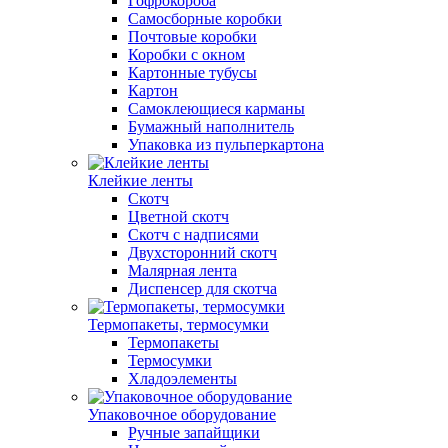
Гофрокороба
Самосборные коробки
Почтовые коробки
Коробки с окном
Картонные тубусы
Картон
Самоклеющиеся карманы
Бумажный наполнитель
Упаковка из пульперкартона
Клейкие ленты
Скотч
Цветной скотч
Скотч с надписями
Двухсторонний скотч
Малярная лента
Диспенсер для скотча
Термопакеты, термосумки
Термопакеты
Термосумки
Хладоэлементы
Упаковочное оборудование
Ручные запайщики