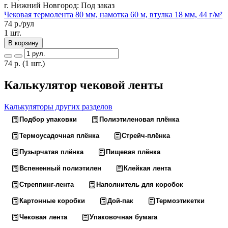
г. Нижний Новгород:
Под заказ
Чековая термолента 80 мм, намотка 60 м, втулка 18 мм, 44 г/м²
74
р./рул
1 шт.
В корзину
74
р.
(1 шт.)
Калькулятор чековой ленты
Калькуляторы других разделов
Подбор упаковки
Полиэтиленовая плёнка
Термоусадочная плёнка
Стрейч-плёнка
Пузырчатая плёнка
Пищевая плёнка
Вспененный полиэтилен
Клейкая лента
Стреппинг-лента
Наполнитель для коробок
Картонные коробки
Дой-пак
Термоэтикетки
Чековая лента
Упаковочная бумага