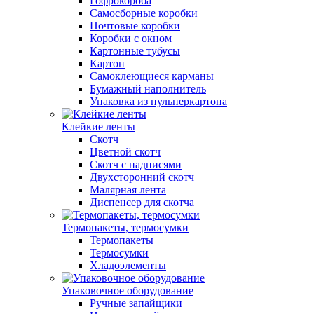
Гофрокороба
Самосборные коробки
Почтовые коробки
Коробки с окном
Картонные тубусы
Картон
Самоклеющиеся карманы
Бумажный наполнитель
Упаковка из пульперкартона
Клейкие ленты
Скотч
Цветной скотч
Скотч с надписями
Двухсторонний скотч
Малярная лента
Диспенсер для скотча
Термопакеты, термосумки
Термопакеты
Термосумки
Хладоэлементы
Упаковочное оборудование
Ручные запайщики