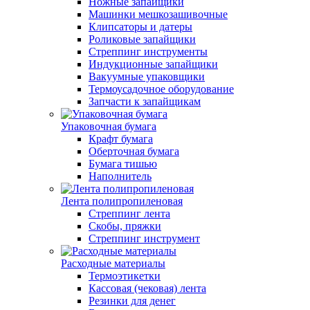
Ножные запайщики
Машинки мешкозашивочные
Клипсаторы и датеры
Роликовые запайщики
Стреппинг инструменты
Индукционные запайщики
Вакуумные упаковщики
Термоусадочное оборудование
Запчасти к запайщикам
Упаковочная бумага
Крафт бумага
Оберточная бумага
Бумага тишью
Наполнитель
Лента полипропиленовая
Стреппинг лента
Скобы, пряжки
Стреппинг инструмент
Расходные материалы
Термоэтикетки
Кассовая (чековая) лента
Резинки для денег