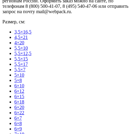
регионам России. Оформить заказ можно на сайте, по
телефонам 8 (800) 500-41-07, 8 (495) 540-47-06 или отправить
запрос на почту mail@webpack.ru.
Размер, см:
3,5×16,5
4,5×21
4×20
5,5×10
5,5×12,5
5,5×15
5,5×17
5,5×7
5×10
5×8
6×10
6×12
6×15
6×18
6×20
6×22
6×7
6×8
6×9