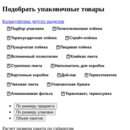
Подобрать упаковочные товары
Калькуляторы других разделов
Подбор упаковки
Полиэтиленовая плёнка
Термоусадочная плёнка
Стрейч-плёнка
Пузырчатая плёнка
Пищевая плёнка
Вспененный полиэтилен
Клейкая лента
Стреппинг-лента
Наполнитель для коробок
Картонные коробки
Дой-пак
Термоэтикетки
Чековая лента
Упаковочная бумага
Алюминиевая фольга
Термопакет, термосумка
По размеру предмета
По размеру упаковки
Объем пакетов
Расчет размера пакета по габаритам