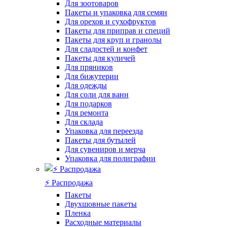
Для зоотоваров
Пакеты и упаковка для семян
Для орехов и сухофруктов
Пакеты для приправ и специй
Пакеты для круп и гранолы
Для сладостей и конфет
Пакеты для куличей
Для пряников
Для бижутерии
Для одежды
Для соли для ванн
Для подарков
Для ремонта
Для склада
Упаковка для переезда
Пакеты для бутылей
Для сувениров и мерча
Упаковка для полиграфии
⚡️ Распродажа
Пакеты
Двухшовные пакеты
Пленка
Расходные материалы