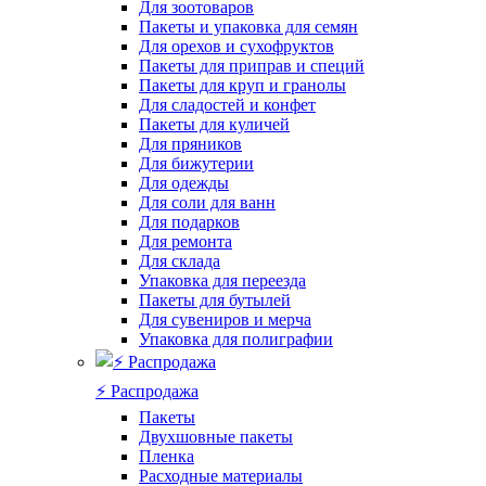
Для зоотоваров
Пакеты и упаковка для семян
Для орехов и сухофруктов
Пакеты для приправ и специй
Пакеты для круп и гранолы
Для сладостей и конфет
Пакеты для куличей
Для пряников
Для бижутерии
Для одежды
Для соли для ванн
Для подарков
Для ремонта
Для склада
Упаковка для переезда
Пакеты для бутылей
Для сувениров и мерча
Упаковка для полиграфии
⚡️ Распродажа
Пакеты
Двухшовные пакеты
Пленка
Расходные материалы