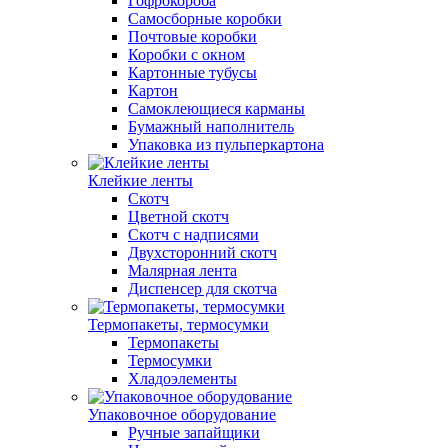
Гофрокороба
Самосборные коробки
Почтовые коробки
Коробки с окном
Картонные тубусы
Картон
Самоклеющиеся карманы
Бумажный наполнитель
Упаковка из пульперкартона
Клейкие ленты
Скотч
Цветной скотч
Скотч с надписями
Двухсторонний скотч
Малярная лента
Диспенсер для скотча
Термопакеты, термосумки
Термопакеты
Термосумки
Хладоэлементы
Упаковочное оборудование
Ручные запайщики