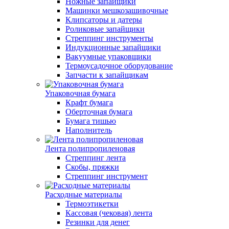
Ножные запайщики
Машинки мешкозашивочные
Клипсаторы и датеры
Роликовые запайщики
Стреппинг инструменты
Индукционные запайщики
Вакуумные упаковщики
Термоусадочное оборудование
Запчасти к запайщикам
Упаковочная бумага
Крафт бумага
Оберточная бумага
Бумага тишью
Наполнитель
Лента полипропиленовая
Стреппинг лента
Скобы, пряжки
Стреппинг инструмент
Расходные материалы
Термоэтикетки
Кассовая (чековая) лента
Резинки для денег