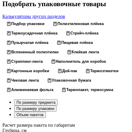
Подобрать упаковочные товары
Калькуляторы других разделов
Подбор упаковки
Полиэтиленовая плёнка
Термоусадочная плёнка
Стрейч-плёнка
Пузырчатая плёнка
Пищевая плёнка
Вспененный полиэтилен
Клейкая лента
Стреппинг-лента
Наполнитель для коробок
Картонные коробки
Дой-пак
Термоэтикетки
Чековая лента
Упаковочная бумага
Алюминиевая фольга
Термопакет, термосумка
По размеру предмета
По размеру упаковки
Объем пакетов
Расчет размера пакета по габаритам
Глубина, см