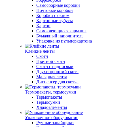
Гофрокороба
Самосборные коробки
Почтовые коробки
Коробки с окном
Картонные тубусы
Картон
Самоклеющиеся карманы
Бумажный наполнитель
Упаковка из пульперкартона
Клейкие ленты
Скотч
Цветной скотч
Скотч с надписями
Двухсторонний скотч
Малярная лента
Диспенсер для скотча
Термопакеты, термосумки
Термопакеты
Термосумки
Хладоэлементы
Упаковочное оборудование
Ручные запайщики