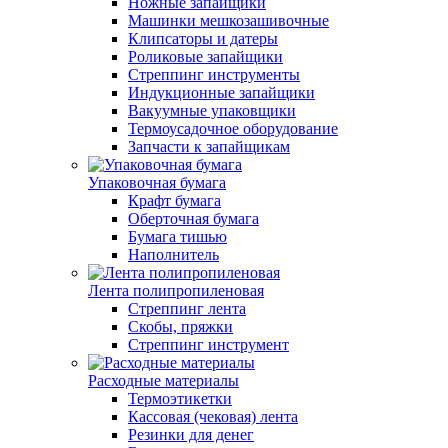
Ножные запайщики
Машинки мешкозашивочные
Клипсаторы и датеры
Роликовые запайщики
Стреппинг инструменты
Индукционные запайщики
Вакуумные упаковщики
Термоусадочное оборудование
Запчасти к запайщикам
Упаковочная бумага
Крафт бумага
Оберточная бумага
Бумага тишью
Наполнитель
Лента полипропиленовая
Стреппинг лента
Скобы, пряжки
Стреппинг инструмент
Расходные материалы
Термоэтикетки
Кассовая (чековая) лента
Резинки для денег