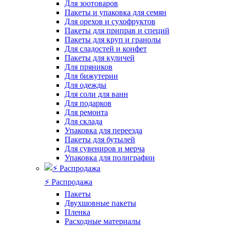
Для зоотоваров
Пакеты и упаковка для семян
Для орехов и сухофруктов
Пакеты для приправ и специй
Пакеты для круп и гранолы
Для сладостей и конфет
Пакеты для куличей
Для пряников
Для бижутерии
Для одежды
Для соли для ванн
Для подарков
Для ремонта
Для склада
Упаковка для переезда
Пакеты для бутылей
Для сувениров и мерча
Упаковка для полиграфии
⚡️ Распродажа
Пакеты
Двухшовные пакеты
Пленка
Расходные материалы