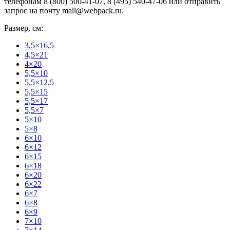
телефонам 8 (800) 500-41-07, 8 (495) 540-47-06 или отправить
запрос на почту mail@webpack.ru.
Размер, см:
3,5×16,5
4,5×21
4×20
5,5×10
5,5×12,5
5,5×15
5,5×17
5,5×7
5×10
5×8
6×10
6×12
6×15
6×18
6×20
6×22
6×7
6×8
6×9
7×10