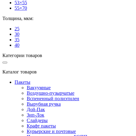
53×55
55×70
Толщина, мкм:
25
30
35
40
Категории товаров
Каталог товаров
Пакеты
Вакуумные
Воздушно-пузырчатые
Вспененный полиэтилен
Вырубная ручка
Дой-Пак
Зип-Лок
Слайдеры
Крафт пакеты
Курьерские и почтовые