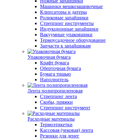
Ножные запайщики
Машинки мешкозашивочные
Клипсаторы и датеры
Роликовые запайщики
Стреппинг инструменты
Индукционные запайщики
Вакуумные упаковщики
Термоусадочное оборудование
Запчасти к запайщикам
Упаковочная бумага
Крафт бумага
Оберточная бумага
Бумага тишью
Наполнитель
Лента полипропиленовая
Стреппинг лента
Скобы, пряжки
Стреппинг инструмент
Расходные материалы
Термоэтикетки
Кассовая (чековая) лента
Резинки для денег