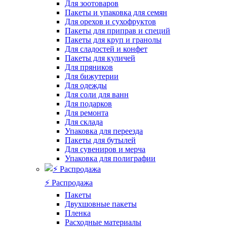
Для зоотоваров
Пакеты и упаковка для семян
Для орехов и сухофруктов
Пакеты для приправ и специй
Пакеты для круп и гранолы
Для сладостей и конфет
Пакеты для куличей
Для пряников
Для бижутерии
Для одежды
Для соли для ванн
Для подарков
Для ремонта
Для склада
Упаковка для переезда
Пакеты для бутылей
Для сувениров и мерча
Упаковка для полиграфии
⚡️ Распродажа
Пакеты
Двухшовные пакеты
Пленка
Расходные материалы