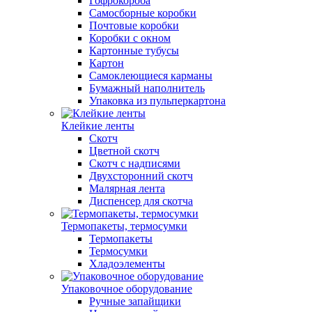
Гофрокороба
Самосборные коробки
Почтовые коробки
Коробки с окном
Картонные тубусы
Картон
Самоклеющиеся карманы
Бумажный наполнитель
Упаковка из пульперкартона
Клейкие ленты
Скотч
Цветной скотч
Скотч с надписями
Двухсторонний скотч
Малярная лента
Диспенсер для скотча
Термопакеты, термосумки
Термопакеты
Термосумки
Хладоэлементы
Упаковочное оборудование
Ручные запайщики