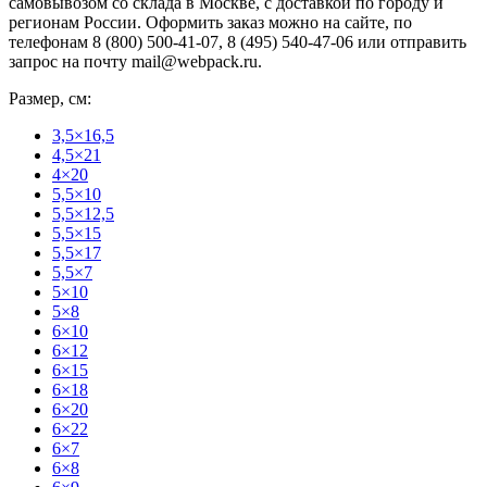
самовывозом со склада в Москве, с доставкой по городу и
регионам России. Оформить заказ можно на сайте, по
телефонам 8 (800) 500-41-07, 8 (495) 540-47-06 или отправить
запрос на почту mail@webpack.ru.
Размер, см:
3,5×16,5
4,5×21
4×20
5,5×10
5,5×12,5
5,5×15
5,5×17
5,5×7
5×10
5×8
6×10
6×12
6×15
6×18
6×20
6×22
6×7
6×8