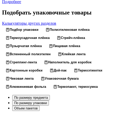
Подробнее
Подобрать упаковочные товары
Калькуляторы других разделов
Подбор упаковки
Полиэтиленовая плёнка
Термоусадочная плёнка
Стрейч-плёнка
Пузырчатая плёнка
Пищевая плёнка
Вспененный полиэтилен
Клейкая лента
Стреппинг-лента
Наполнитель для коробок
Картонные коробки
Дой-пак
Термоэтикетки
Чековая лента
Упаковочная бумага
Алюминиевая фольга
Термопакет, термосумка
По размеру предмета
По размеру упаковки
Объем пакетов