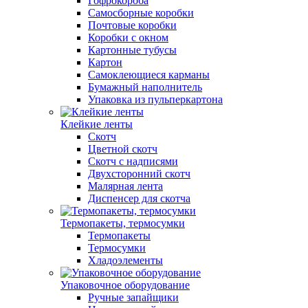
Гофрокороба
Самосборные коробки
Почтовые коробки
Коробки с окном
Картонные тубусы
Картон
Самоклеющиеся карманы
Бумажный наполнитель
Упаковка из пульперкартона
Клейкие ленты
Скотч
Цветной скотч
Скотч с надписями
Двухсторонний скотч
Малярная лента
Диспенсер для скотча
Термопакеты, термосумки
Термопакеты
Термосумки
Хладоэлементы
Упаковочное оборудование
Ручные запайщики