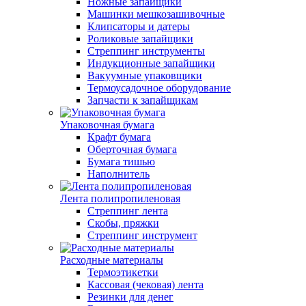
Ножные запайщики
Машинки мешкозашивочные
Клипсаторы и датеры
Роликовые запайщики
Стреппинг инструменты
Индукционные запайщики
Вакуумные упаковщики
Термоусадочное оборудование
Запчасти к запайщикам
Упаковочная бумага
Крафт бумага
Оберточная бумага
Бумага тишью
Наполнитель
Лента полипропиленовая
Стреппинг лента
Скобы, пряжки
Стреппинг инструмент
Расходные материалы
Термоэтикетки
Кассовая (чековая) лента
Резинки для денег