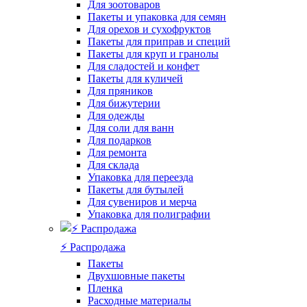
Для зоотоваров
Пакеты и упаковка для семян
Для орехов и сухофруктов
Пакеты для приправ и специй
Пакеты для круп и гранолы
Для сладостей и конфет
Пакеты для куличей
Для пряников
Для бижутерии
Для одежды
Для соли для ванн
Для подарков
Для ремонта
Для склада
Упаковка для переезда
Пакеты для бутылей
Для сувениров и мерча
Упаковка для полиграфии
⚡️ Распродажа
Пакеты
Двухшовные пакеты
Пленка
Расходные материалы