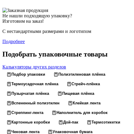
Не нашли подходящую упаковку?
Изготовим на заказ!
С нестандартными размерами и логотипом
Подробнее
Подобрать упаковочные товары
Калькуляторы других разделов
Подбор упаковки
Полиэтиленовая плёнка
Термоусадочная плёнка
Стрейч-плёнка
Пузырчатая плёнка
Пищевая плёнка
Вспененный полиэтилен
Клейкая лента
Стреппинг-лента
Наполнитель для коробок
Картонные коробки
Дой-пак
Термоэтикетки
Чековая лента
Упаковочная бумага