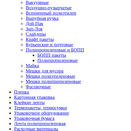
Вакуумные
Воздушно-пузырчатые
Вспененный полиэтилен
Вырубная ручка
Дой-Пак
Зип-Лок
Слайдеры
Крафт пакеты
Курьерские и почтовые
Полипропиленовые и БОПП
БОПП пакеты
Полипропиленовые
Майка
Мешки для мусора
Мешки полиэтиленовые
Мешки полипропиленовые
Фасовочные
Пленка
Картонная упаковка
Клейкие ленты
Термопакеты, термосумки
Упаковочное оборудование
Упаковочная бумага
Лента полипропиленовая
Расходные материалы