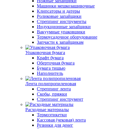
Ножные запайщики
Машинки мешкозашивочные
Клипсаторы и датеры
Роликовые запайщики
Стреппинг инструменты
Индукционные запайщики
Вакуумные упаковщики
Термоусадочное оборудование
Запчасти к запайщикам
Упаковочная бумага
Крафт бумага
Оберточная бумага
Бумага тишью
Наполнитель
Лента полипропиленовая
Стреппинг лента
Скобы, пряжки
Стреппинг инструмент
Расходные материалы
Термоэтикетки
Кассовая (чековая) лента
Резинки для денег