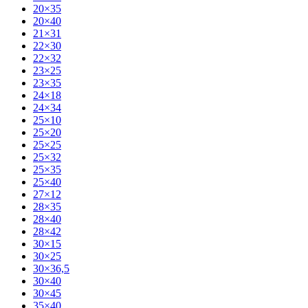
20×35
20×40
21×31
22×30
22×32
23×25
23×35
24×18
24×34
25×10
25×20
25×25
25×32
25×35
25×40
27×12
28×35
28×40
28×42
30×15
30×25
30×36,5
30×40
30×45
35×40