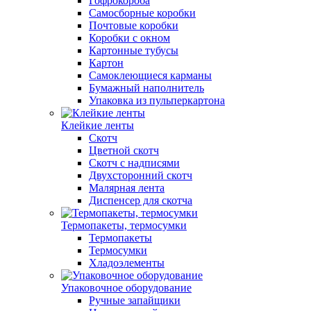
Гофрокороба
Самосборные коробки
Почтовые коробки
Коробки с окном
Картонные тубусы
Картон
Самоклеющиеся карманы
Бумажный наполнитель
Упаковка из пульперкартона
Клейкие ленты
Скотч
Цветной скотч
Скотч с надписями
Двухсторонний скотч
Малярная лента
Диспенсер для скотча
Термопакеты, термосумки
Термопакеты
Термосумки
Хладоэлементы
Упаковочное оборудование
Ручные запайщики