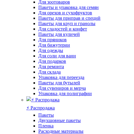
Для зоотоваров
Пакеты и упаковка для семян
Для орехов и сухофруктов
Пакеты для приправ и специй
Пакеты для круп и гранолы
Для сладостей и конфет
Пакеты для куличей
Для пряников
Для бижутерии
Для одежды
Для соли для ванн
Для подарков
Для ремонта
Для склада
Упаковка для переезда
Пакеты для бутылей
Для сувениров и мерча
Упаковка для полиграфии
⚡️ Распродажа
Пакеты
Двухшовные пакеты
Пленка
Расходные материалы