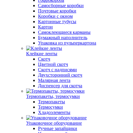
Гофрокороба
Самосборные коробки
Почтовые коробки
Коробки с окном
Картонные тубусы
Картон
Самоклеющиеся карманы
Бумажный наполнитель
Упаковка из пульперкартона
Клейкие ленты
Скотч
Цветной скотч
Скотч с надписями
Двухсторонний скотч
Малярная лента
Диспенсер для скотча
Термопакеты, термосумки
Термопакеты
Термосумки
Хладоэлементы
Упаковочное оборудование
Ручные запайщики