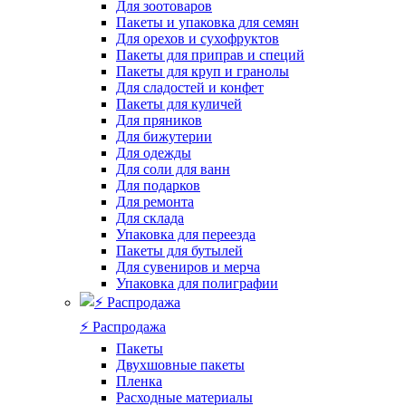
Для зоотоваров
Пакеты и упаковка для семян
Для орехов и сухофруктов
Пакеты для приправ и специй
Пакеты для круп и гранолы
Для сладостей и конфет
Пакеты для куличей
Для пряников
Для бижутерии
Для одежды
Для соли для ванн
Для подарков
Для ремонта
Для склада
Упаковка для переезда
Пакеты для бутылей
Для сувениров и мерча
Упаковка для полиграфии
⚡️ Распродажа
Пакеты
Двухшовные пакеты
Пленка
Расходные материалы