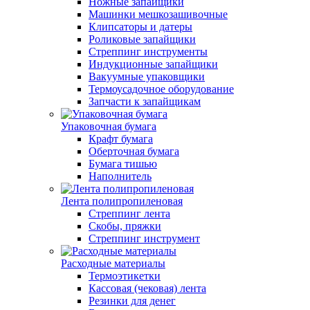
Ножные запайщики
Машинки мешкозашивочные
Клипсаторы и датеры
Роликовые запайщики
Стреппинг инструменты
Индукционные запайщики
Вакуумные упаковщики
Термоусадочное оборудование
Запчасти к запайщикам
Упаковочная бумага
Крафт бумага
Оберточная бумага
Бумага тишью
Наполнитель
Лента полипропиленовая
Стреппинг лента
Скобы, пряжки
Стреппинг инструмент
Расходные материалы
Термоэтикетки
Кассовая (чековая) лента
Резинки для денег