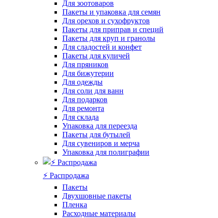
Для зоотоваров
Пакеты и упаковка для семян
Для орехов и сухофруктов
Пакеты для приправ и специй
Пакеты для круп и гранолы
Для сладостей и конфет
Пакеты для куличей
Для пряников
Для бижутерии
Для одежды
Для соли для ванн
Для подарков
Для ремонта
Для склада
Упаковка для переезда
Пакеты для бутылей
Для сувениров и мерча
Упаковка для полиграфии
⚡️ Распродажа
Пакеты
Двухшовные пакеты
Пленка
Расходные материалы