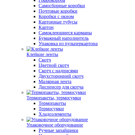
Гофрокороба
Самосборные коробки
Почтовые коробки
Коробки с окном
Картонные тубусы
Картон
Самоклеющиеся карманы
Бумажный наполнитель
Упаковка из пульперкартона
Клейкие ленты
Скотч
Цветной скотч
Скотч с надписями
Двухсторонний скотч
Малярная лента
Диспенсер для скотча
Термопакеты, термосумки
Термопакеты
Термосумки
Хладоэлементы
Упаковочное оборудование
Ручные запайщики