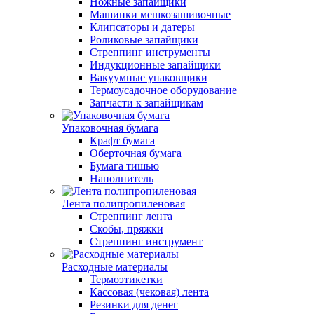
Ножные запайщики
Машинки мешкозашивочные
Клипсаторы и датеры
Роликовые запайщики
Стреппинг инструменты
Индукционные запайщики
Вакуумные упаковщики
Термоусадочное оборудование
Запчасти к запайщикам
Упаковочная бумага
Крафт бумага
Оберточная бумага
Бумага тишью
Наполнитель
Лента полипропиленовая
Стреппинг лента
Скобы, пряжки
Стреппинг инструмент
Расходные материалы
Термоэтикетки
Кассовая (чековая) лента
Резинки для денег