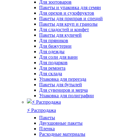
Для зоотоваров
Пакеты и упаковка для семян
Для орехов и сухофруктов
Пакеты для приправ и специй
Пакеты для круп и гранолы
Для сладостей и конфет
Пакеты для куличей
Для пряников
Для бижутерии
Для одежды
Для соли для ванн
Для подарков
Для ремонта
Для склада
Упаковка для переезда
Пакеты для бутылей
Для сувениров и мерча
Упаковка для полиграфии
⚡️ Распродажа
Пакеты
Двухшовные пакеты
Пленка
Расходные материалы