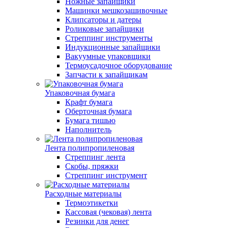
Ножные запайщики
Машинки мешкозашивочные
Клипсаторы и датеры
Роликовые запайщики
Стреппинг инструменты
Индукционные запайщики
Вакуумные упаковщики
Термоусадочное оборудование
Запчасти к запайщикам
Упаковочная бумага
Крафт бумага
Оберточная бумага
Бумага тишью
Наполнитель
Лента полипропиленовая
Стреппинг лента
Скобы, пряжки
Стреппинг инструмент
Расходные материалы
Термоэтикетки
Кассовая (чековая) лента
Резинки для денег