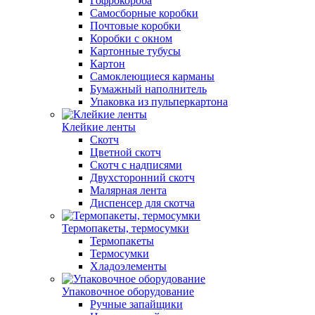
Гофрокороба
Самосборные коробки
Почтовые коробки
Коробки с окном
Картонные тубусы
Картон
Самоклеющиеся карманы
Бумажный наполнитель
Упаковка из пульперкартона
Клейкие ленты
Скотч
Цветной скотч
Скотч с надписями
Двухсторонний скотч
Малярная лента
Диспенсер для скотча
Термопакеты, термосумки
Термопакеты
Термосумки
Хладоэлементы
Упаковочное оборудование
Ручные запайщики