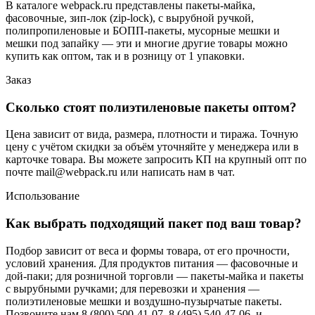
В каталоге webpack.ru представлены пакеты-майка,
фасовочные, зип-лок (zip-lock), с вырубной ручкой,
полипропиленовые и БОПП-пакеты, мусорные мешки и
мешки под запайку — эти и многие другие товары можно
купить как оптом, так и в розницу от 1 упаковки.
Заказ
Сколько стоят полиэтиленовые пакеты оптом?
Цена зависит от вида, размера, плотности и тиража. Точную
цену с учётом скидки за объём уточняйте у менеджера или в
карточке товара. Вы можете запросить КП на крупный опт по
почте mail@webpack.ru или написать нам в чат.
Использование
Как выбрать подходящий пакет под ваш товар?
Подбор зависит от веса и формы товара, от его прочности,
условий хранения. Для продуктов питания — фасовочные и
дой-паки; для розничной торговли — пакеты-майка и пакеты
с вырубными ручками; для перевозки и хранения —
полиэтиленовые мешки и воздушно-пузырчатые пакеты.
Позвоните нам 8 (800) 500-41-07, 8 (495) 540-47-06, и