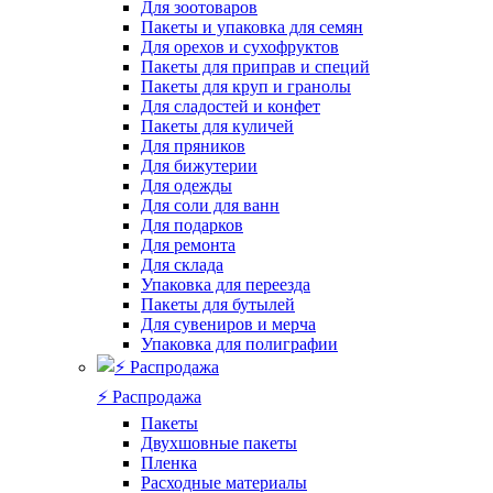
Для зоотоваров
Пакеты и упаковка для семян
Для орехов и сухофруктов
Пакеты для приправ и специй
Пакеты для круп и гранолы
Для сладостей и конфет
Пакеты для куличей
Для пряников
Для бижутерии
Для одежды
Для соли для ванн
Для подарков
Для ремонта
Для склада
Упаковка для переезда
Пакеты для бутылей
Для сувениров и мерча
Упаковка для полиграфии
⚡️ Распродажа
Пакеты
Двухшовные пакеты
Пленка
Расходные материалы