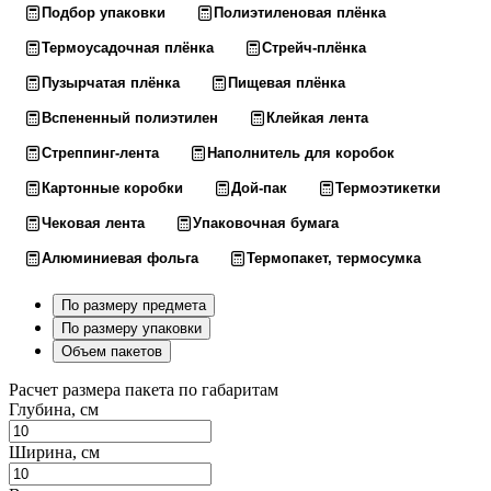
Подбор упаковки
Полиэтиленовая плёнка
Термоусадочная плёнка
Стрейч-плёнка
Пузырчатая плёнка
Пищевая плёнка
Вспененный полиэтилен
Клейкая лента
Стреппинг-лента
Наполнитель для коробок
Картонные коробки
Дой-пак
Термоэтикетки
Чековая лента
Упаковочная бумага
Алюминиевая фольга
Термопакет, термосумка
По размеру предмета
По размеру упаковки
Объем пакетов
Расчет размера пакета по габаритам
Глубина, см
Ширина, см