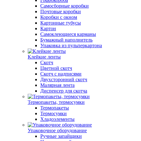
Гофрокороба
Самосборные коробки
Почтовые коробки
Коробки с окном
Картонные тубусы
Картон
Самоклеющиеся карманы
Бумажный наполнитель
Упаковка из пульперкартона
Клейкие ленты
Скотч
Цветной скотч
Скотч с надписями
Двухсторонний скотч
Малярная лента
Диспенсер для скотча
Термопакеты, термосумки
Термопакеты
Термосумки
Хладоэлементы
Упаковочное оборудование
Ручные запайщики