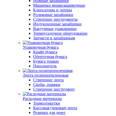
Ножные запайщики
Машинки мешкозашивочные
Клипсаторы и датеры
Роликовые запайщики
Стреппинг инструменты
Индукционные запайщики
Вакуумные упаковщики
Термоусадочное оборудование
Запчасти к запайщикам
Упаковочная бумага
Крафт бумага
Оберточная бумага
Бумага тишью
Наполнитель
Лента полипропиленовая
Стреппинг лента
Скобы, пряжки
Стреппинг инструмент
Расходные материалы
Термоэтикетки
Кассовая (чековая) лента
Резинки для денег