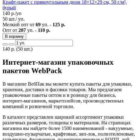
Крафт-пакет с прямоугольным дном 18×12×29 см, 50 г/м²,
бурый
140
р./уп
50 шт./ уп.
Мелкий опт от
69
уп. -
125 р.
Опт от
207
уп. -
110 р.
В корзину
140
р.
(50 шт.)
Интернет-магазин упаковочных
пакетов WebPack
В магазине ВебПак вы можете купить пакеты для упаковки,
хранения, доставки и фасовки товаров. Мы предлагаем
упаковочные пакеты оптом и в розницу для бизнеса,
интернет-магазинов, маркетплейсов, производственных
компаний и розничной торговли.
В каталоге представлен широкий ассортимент упаковки
различных размеров, толщины и материалов. На страницах
магазина вы найдете более 1500 наименований - вакуумные,
воздушно-пузырчатые, крафтовые, зип-лок, полиэтиленовые,
курьерские, фасовочные, полипропиленовые и БОПП, дой-