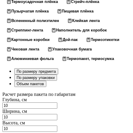
Термоусадочная плёнка
Стрейч-плёнка
Пузырчатая плёнка
Пищевая плёнка
Вспененный полиэтилен
Клейкая лента
Стреппинг-лента
Наполнитель для коробок
Картонные коробки
Дой-пак
Термоэтикетки
Чековая лента
Упаковочная бумага
Алюминиевая фольга
Термопакет, термосумка
По размеру предмета
По размеру упаковки
Объем пакетов
Расчет размера пакета по габаритам
Глубина, см
Ширина, см
Высота, см