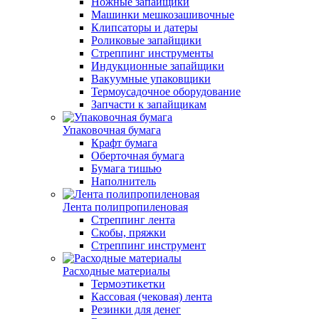
Ножные запайщики
Машинки мешкозашивочные
Клипсаторы и датеры
Роликовые запайщики
Стреппинг инструменты
Индукционные запайщики
Вакуумные упаковщики
Термоусадочное оборудование
Запчасти к запайщикам
Упаковочная бумага
Крафт бумага
Оберточная бумага
Бумага тишью
Наполнитель
Лента полипропиленовая
Стреппинг лента
Скобы, пряжки
Стреппинг инструмент
Расходные материалы
Термоэтикетки
Кассовая (чековая) лента
Резинки для денег