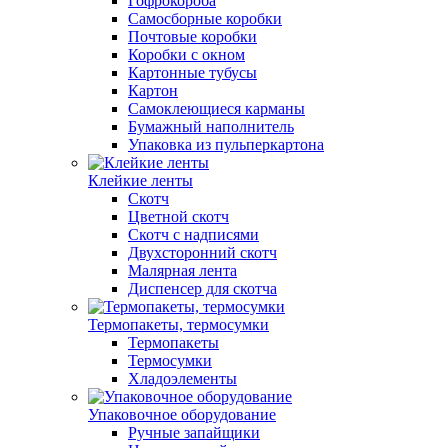
Гофрокороба
Самосборные коробки
Почтовые коробки
Коробки с окном
Картонные тубусы
Картон
Самоклеющиеся карманы
Бумажный наполнитель
Упаковка из пульперкартона
Клейкие ленты
Скотч
Цветной скотч
Скотч с надписями
Двухсторонний скотч
Малярная лента
Диспенсер для скотча
Термопакеты, термосумки
Термопакеты
Термосумки
Хладоэлементы
Упаковочное оборудование
Ручные запайщики