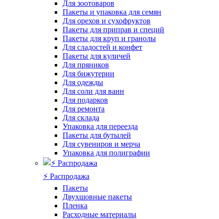
Для зоотоваров
Пакеты и упаковка для семян
Для орехов и сухофруктов
Пакеты для приправ и специй
Пакеты для круп и гранолы
Для сладостей и конфет
Пакеты для куличей
Для пряников
Для бижутерии
Для одежды
Для соли для ванн
Для подарков
Для ремонта
Для склада
Упаковка для переезда
Пакеты для бутылей
Для сувениров и мерча
Упаковка для полиграфии
⚡️ Распродажа
Пакеты
Двухшовные пакеты
Пленка
Расходные материалы