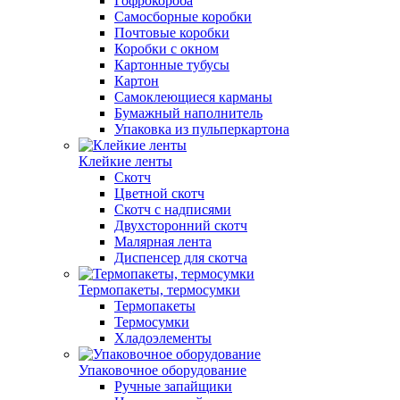
Гофрокороба
Самосборные коробки
Почтовые коробки
Коробки с окном
Картонные тубусы
Картон
Самоклеющиеся карманы
Бумажный наполнитель
Упаковка из пульперкартона
Клейкие ленты
Скотч
Цветной скотч
Скотч с надписями
Двухсторонний скотч
Малярная лента
Диспенсер для скотча
Термопакеты, термосумки
Термопакеты
Термосумки
Хладоэлементы
Упаковочное оборудование
Ручные запайщики