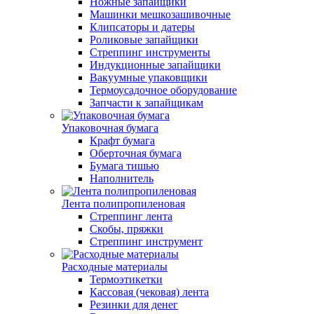
Ножные запайщики
Машинки мешкозашивочные
Клипсаторы и датеры
Роликовые запайщики
Стреппинг инструменты
Индукционные запайщики
Вакуумные упаковщики
Термоусадочное оборудование
Запчасти к запайщикам
Упаковочная бумага
Крафт бумага
Оберточная бумага
Бумага тишью
Наполнитель
Лента полипропиленовая
Стреппинг лента
Скобы, пряжки
Стреппинг инструмент
Расходные материалы
Термоэтикетки
Кассовая (чековая) лента
Резинки для денег