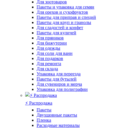
Для зоотоваров
Пакеты и упаковка для семян
Для орехов и сухофруктов
Пакеты для приправ и специй
Пакеты для круп и гранолы
Для сладостей и конфет
Пакеты для куличей
Для пряников
Для бижутерии
Для одежды
Для соли для ванн
Для подарков
Для ремонта
Для склада
Упаковка для переезда
Пакеты для бутылей
Для сувениров и мерча
Упаковка для полиграфии
⚡️ Распродажа
Пакеты
Двухшовные пакеты
Пленка
Расходные материалы