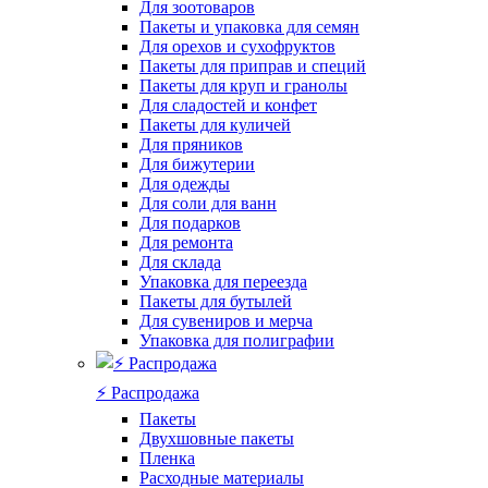
Для зоотоваров
Пакеты и упаковка для семян
Для орехов и сухофруктов
Пакеты для приправ и специй
Пакеты для круп и гранолы
Для сладостей и конфет
Пакеты для куличей
Для пряников
Для бижутерии
Для одежды
Для соли для ванн
Для подарков
Для ремонта
Для склада
Упаковка для переезда
Пакеты для бутылей
Для сувениров и мерча
Упаковка для полиграфии
⚡️ Распродажа
Пакеты
Двухшовные пакеты
Пленка
Расходные материалы