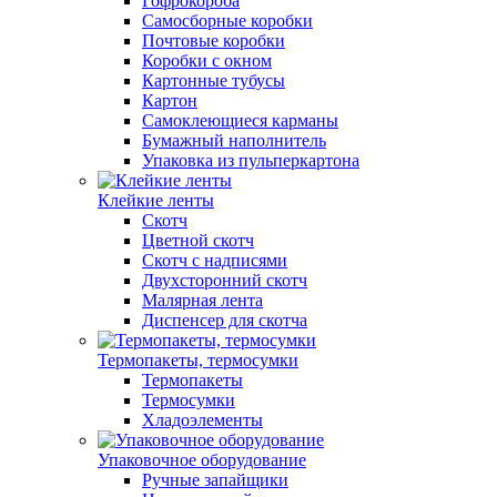
Гофрокороба
Самосборные коробки
Почтовые коробки
Коробки с окном
Картонные тубусы
Картон
Самоклеющиеся карманы
Бумажный наполнитель
Упаковка из пульперкартона
Клейкие ленты
Скотч
Цветной скотч
Скотч с надписями
Двухсторонний скотч
Малярная лента
Диспенсер для скотча
Термопакеты, термосумки
Термопакеты
Термосумки
Хладоэлементы
Упаковочное оборудование
Ручные запайщики