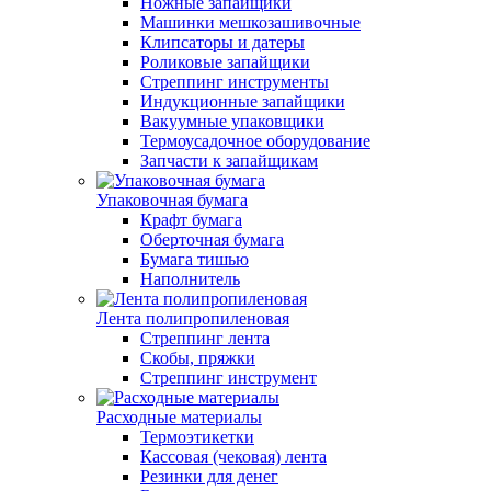
Ножные запайщики
Машинки мешкозашивочные
Клипсаторы и датеры
Роликовые запайщики
Стреппинг инструменты
Индукционные запайщики
Вакуумные упаковщики
Термоусадочное оборудование
Запчасти к запайщикам
Упаковочная бумага
Крафт бумага
Оберточная бумага
Бумага тишью
Наполнитель
Лента полипропиленовая
Стреппинг лента
Скобы, пряжки
Стреппинг инструмент
Расходные материалы
Термоэтикетки
Кассовая (чековая) лента
Резинки для денег