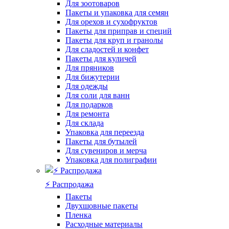
Для зоотоваров
Пакеты и упаковка для семян
Для орехов и сухофруктов
Пакеты для приправ и специй
Пакеты для круп и гранолы
Для сладостей и конфет
Пакеты для куличей
Для пряников
Для бижутерии
Для одежды
Для соли для ванн
Для подарков
Для ремонта
Для склада
Упаковка для переезда
Пакеты для бутылей
Для сувениров и мерча
Упаковка для полиграфии
⚡️ Распродажа
Пакеты
Двухшовные пакеты
Пленка
Расходные материалы