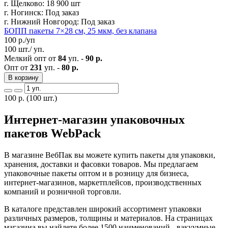
г. Щелково:
18 900 шт
г. Ногинск:
Под заказ
г. Нижний Новгород:
Под заказ
БОПП пакеты 7×28 см, 25 мкм, без клапана
100
р./уп
100 шт./ уп.
Мелкий опт от
84
уп. -
90 р.
Опт от
231
уп. -
80 р.
В корзину
100
р.
(100 шт.)
Интернет-магазин упаковочных
пакетов WebPack
В магазине ВебПак вы можете купить пакеты для упаковки,
хранения, доставки и фасовки товаров. Мы предлагаем
упаковочные пакеты оптом и в розницу для бизнеса,
интернет-магазинов, маркетплейсов, производственных
компаний и розничной торговли.
В каталоге представлен широкий ассортимент упаковки
различных размеров, толщины и материалов. На страницах
магазина вы найдете более 1500 наименований - вакуумные,