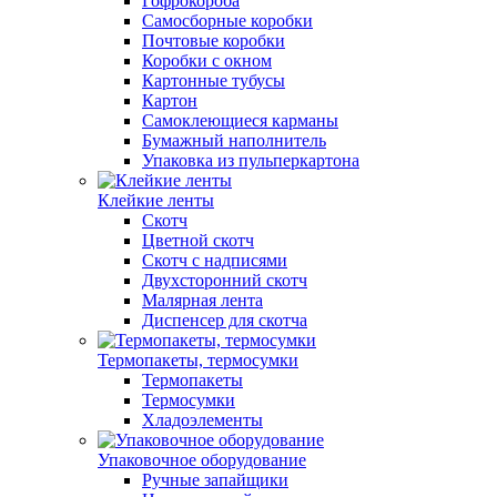
Гофрокороба
Самосборные коробки
Почтовые коробки
Коробки с окном
Картонные тубусы
Картон
Самоклеющиеся карманы
Бумажный наполнитель
Упаковка из пульперкартона
Клейкие ленты
Скотч
Цветной скотч
Скотч с надписями
Двухсторонний скотч
Малярная лента
Диспенсер для скотча
Термопакеты, термосумки
Термопакеты
Термосумки
Хладоэлементы
Упаковочное оборудование
Ручные запайщики