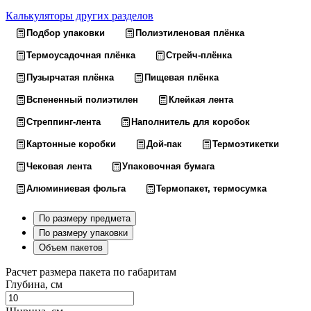
Калькуляторы других разделов
Подбор упаковки
Полиэтиленовая плёнка
Термоусадочная плёнка
Стрейч-плёнка
Пузырчатая плёнка
Пищевая плёнка
Вспененный полиэтилен
Клейкая лента
Стреппинг-лента
Наполнитель для коробок
Картонные коробки
Дой-пак
Термоэтикетки
Чековая лента
Упаковочная бумага
Алюминиевая фольга
Термопакет, термосумка
По размеру предмета
По размеру упаковки
Объем пакетов
Расчет размера пакета по габаритам
Глубина, см