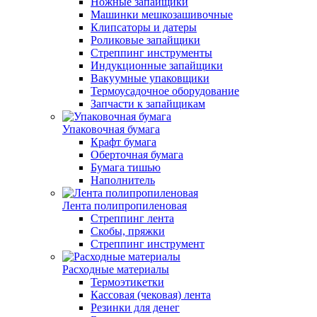
Ножные запайщики
Машинки мешкозашивочные
Клипсаторы и датеры
Роликовые запайщики
Стреппинг инструменты
Индукционные запайщики
Вакуумные упаковщики
Термоусадочное оборудование
Запчасти к запайщикам
Упаковочная бумага
Крафт бумага
Оберточная бумага
Бумага тишью
Наполнитель
Лента полипропиленовая
Стреппинг лента
Скобы, пряжки
Стреппинг инструмент
Расходные материалы
Термоэтикетки
Кассовая (чековая) лента
Резинки для денег