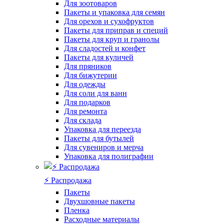
Для зоотоваров
Пакеты и упаковка для семян
Для орехов и сухофруктов
Пакеты для приправ и специй
Пакеты для круп и гранолы
Для сладостей и конфет
Пакеты для куличей
Для пряников
Для бижутерии
Для одежды
Для соли для ванн
Для подарков
Для ремонта
Для склада
Упаковка для переезда
Пакеты для бутылей
Для сувениров и мерча
Упаковка для полиграфии
⚡️ Распродажа
Пакеты
Двухшовные пакеты
Пленка
Расходные материалы