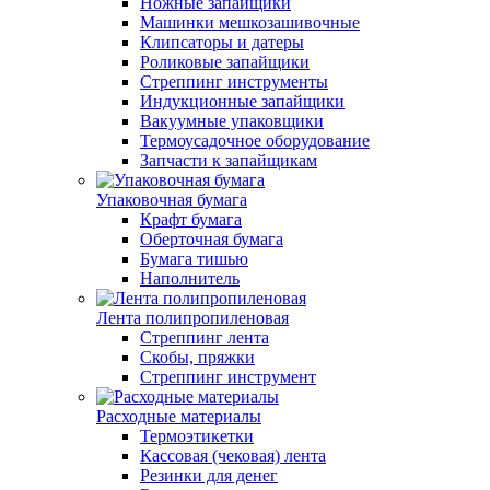
Ножные запайщики
Машинки мешкозашивочные
Клипсаторы и датеры
Роликовые запайщики
Стреппинг инструменты
Индукционные запайщики
Вакуумные упаковщики
Термоусадочное оборудование
Запчасти к запайщикам
Упаковочная бумага
Крафт бумага
Оберточная бумага
Бумага тишью
Наполнитель
Лента полипропиленовая
Стреппинг лента
Скобы, пряжки
Стреппинг инструмент
Расходные материалы
Термоэтикетки
Кассовая (чековая) лента
Резинки для денег