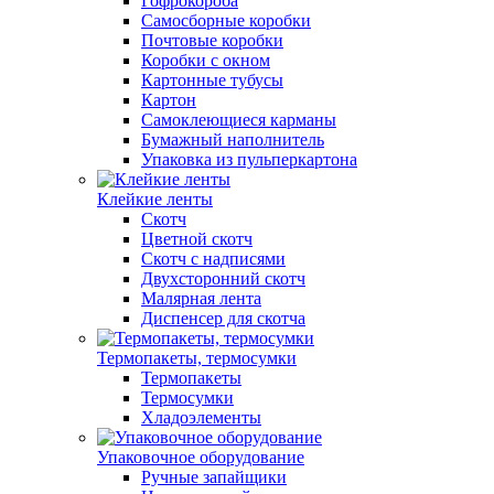
Гофрокороба
Самосборные коробки
Почтовые коробки
Коробки с окном
Картонные тубусы
Картон
Самоклеющиеся карманы
Бумажный наполнитель
Упаковка из пульперкартона
Клейкие ленты
Скотч
Цветной скотч
Скотч с надписями
Двухсторонний скотч
Малярная лента
Диспенсер для скотча
Термопакеты, термосумки
Термопакеты
Термосумки
Хладоэлементы
Упаковочное оборудование
Ручные запайщики