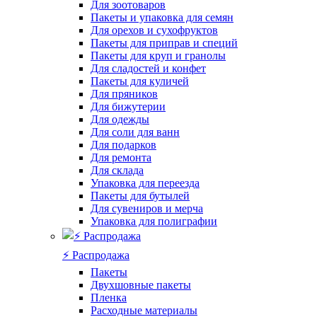
Для зоотоваров
Пакеты и упаковка для семян
Для орехов и сухофруктов
Пакеты для приправ и специй
Пакеты для круп и гранолы
Для сладостей и конфет
Пакеты для куличей
Для пряников
Для бижутерии
Для одежды
Для соли для ванн
Для подарков
Для ремонта
Для склада
Упаковка для переезда
Пакеты для бутылей
Для сувениров и мерча
Упаковка для полиграфии
⚡️ Распродажа
Пакеты
Двухшовные пакеты
Пленка
Расходные материалы