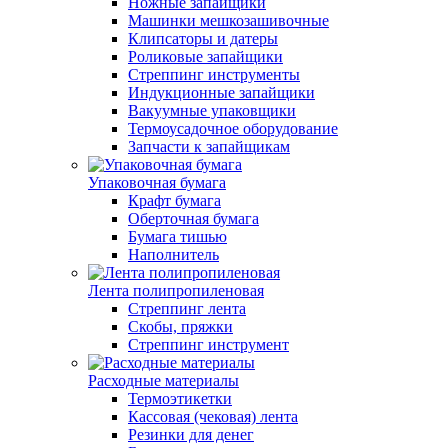
Ножные запайщики
Машинки мешкозашивочные
Клипсаторы и датеры
Роликовые запайщики
Стреппинг инструменты
Индукционные запайщики
Вакуумные упаковщики
Термоусадочное оборудование
Запчасти к запайщикам
Упаковочная бумага
Крафт бумага
Оберточная бумага
Бумага тишью
Наполнитель
Лента полипропиленовая
Стреппинг лента
Скобы, пряжки
Стреппинг инструмент
Расходные материалы
Термоэтикетки
Кассовая (чековая) лента
Резинки для денег