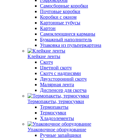
Гофрокороба
Самосборные коробки
Почтовые коробки
Коробки с окном
Картонные тубусы
Картон
Самоклеющиеся карманы
Бумажный наполнитель
Упаковка из пульперкартона
Клейкие ленты
Скотч
Цветной скотч
Скотч с надписями
Двухсторонний скотч
Малярная лента
Диспенсер для скотча
Термопакеты, термосумки
Термопакеты
Термосумки
Хладоэлементы
Упаковочное оборудование
Ручные запайщики