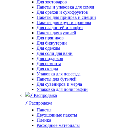
Для зоотоваров
Пакеты и упаковка для семян
Для орехов и сухофруктов
Пакеты для приправ и специй
Пакеты для круп и гранолы
Для сладостей и конфет
Пакеты для куличей
Для пряников
Для бижутерии
Для одежды
Для соли для ванн
Для подарков
Для ремонта
Для склада
Упаковка для переезда
Пакеты для бутылей
Для сувениров и мерча
Упаковка для полиграфии
⚡️ Распродажа
Пакеты
Двухшовные пакеты
Пленка
Расходные материалы