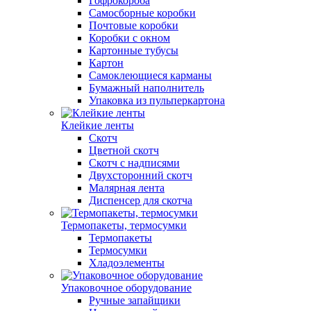
Гофрокороба
Самосборные коробки
Почтовые коробки
Коробки с окном
Картонные тубусы
Картон
Самоклеющиеся карманы
Бумажный наполнитель
Упаковка из пульперкартона
Клейкие ленты
Скотч
Цветной скотч
Скотч с надписями
Двухсторонний скотч
Малярная лента
Диспенсер для скотча
Термопакеты, термосумки
Термопакеты
Термосумки
Хладоэлементы
Упаковочное оборудование
Ручные запайщики