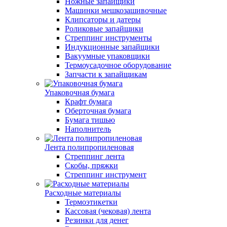
Ножные запайщики
Машинки мешкозашивочные
Клипсаторы и датеры
Роликовые запайщики
Стреппинг инструменты
Индукционные запайщики
Вакуумные упаковщики
Термоусадочное оборудование
Запчасти к запайщикам
Упаковочная бумага
Крафт бумага
Оберточная бумага
Бумага тишью
Наполнитель
Лента полипропиленовая
Стреппинг лента
Скобы, пряжки
Стреппинг инструмент
Расходные материалы
Термоэтикетки
Кассовая (чековая) лента
Резинки для денег