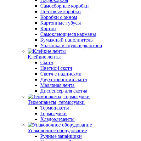
Гофрокороба
Самосборные коробки
Почтовые коробки
Коробки с окном
Картонные тубусы
Картон
Самоклеющиеся карманы
Бумажный наполнитель
Упаковка из пульперкартона
Клейкие ленты
Скотч
Цветной скотч
Скотч с надписями
Двухсторонний скотч
Малярная лента
Диспенсер для скотча
Термопакеты, термосумки
Термопакеты
Термосумки
Хладоэлементы
Упаковочное оборудование
Ручные запайщики