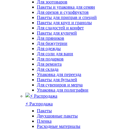
Для зоотоваров
Пакеты и упаковка для семян
Для орехов и сухофруктов
Пакеты для приправ и специй
Пакеты для круп и гранолы
Для сладостей и конфет
Пакеты для куличей
Для пряников
Для бижутерии
Для одежды
Для соли для ванн
Для подарков
Для ремонта
Для склада
Упаковка для переезда
Пакеты для бутылей
Для сувениров и мерча
Упаковка для полиграфии
⚡️ Распродажа
Пакеты
Двухшовные пакеты
Пленка
Расходные материалы