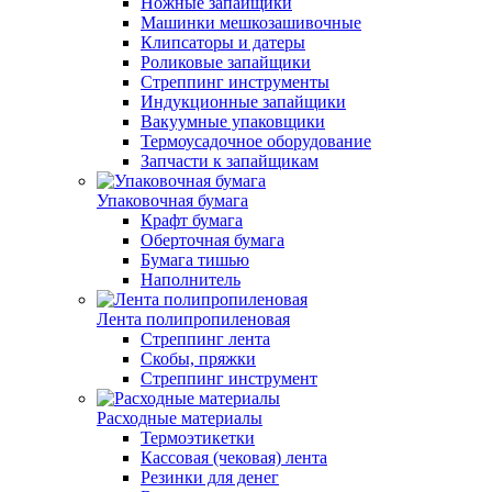
Ножные запайщики
Машинки мешкозашивочные
Клипсаторы и датеры
Роликовые запайщики
Стреппинг инструменты
Индукционные запайщики
Вакуумные упаковщики
Термоусадочное оборудование
Запчасти к запайщикам
Упаковочная бумага
Крафт бумага
Оберточная бумага
Бумага тишью
Наполнитель
Лента полипропиленовая
Стреппинг лента
Скобы, пряжки
Стреппинг инструмент
Расходные материалы
Термоэтикетки
Кассовая (чековая) лента
Резинки для денег