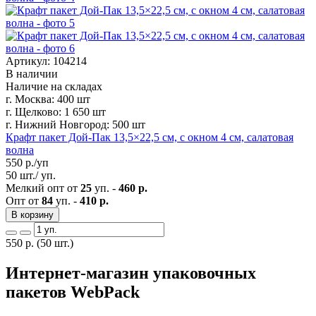
Артикул: 104214
В наличии
Наличие на складах
г. Москва:
400 шт
г. Щелково:
1 650 шт
г. Нижний Новгород:
500 шт
Крафт пакет Дой-Пак 13,5×22,5 см, с окном 4 см, салатовая
волна
550
р./уп
50 шт./ уп.
Мелкий опт от
25
уп. -
460 р.
Опт от
84
уп. -
410 р.
В корзину
550
р.
(50 шт.)
Интернет-магазин упаковочных
пакетов WebPack