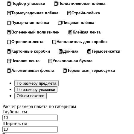
Подбор упаковки
Полиэтиленовая плёнка
Термоусадочная плёнка
Стрейч-плёнка
Пузырчатая плёнка
Пищевая плёнка
Вспененный полиэтилен
Клейкая лента
Стреппинг-лента
Наполнитель для коробок
Картонные коробки
Дой-пак
Термоэтикетки
Чековая лента
Упаковочная бумага
Алюминиевая фольга
Термопакет, термосумка
По размеру предмета
По размеру упаковки
Объем пакетов
Расчет размера пакета по габаритам
Глубина, см
Ширина, см