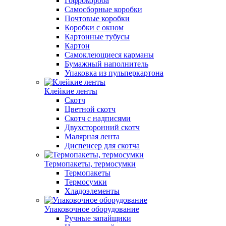
Гофрокороба
Самосборные коробки
Почтовые коробки
Коробки с окном
Картонные тубусы
Картон
Самоклеющиеся карманы
Бумажный наполнитель
Упаковка из пульперкартона
Клейкие ленты
Скотч
Цветной скотч
Скотч с надписями
Двухсторонний скотч
Малярная лента
Диспенсер для скотча
Термопакеты, термосумки
Термопакеты
Термосумки
Хладоэлементы
Упаковочное оборудование
Ручные запайщики