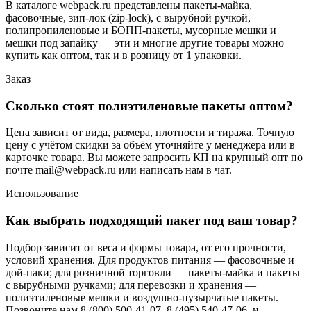
В каталоге webpack.ru представлены пакеты-майка,
фасовочные, зип-лок (zip-lock), с вырубной ручкой,
полипропиленовые и БОПП-пакеты, мусорные мешки и
мешки под запайку — эти и многие другие товары можно
купить как оптом, так и в розницу от 1 упаковки.
Заказ
Сколько стоят полиэтиленовые пакеты оптом?
Цена зависит от вида, размера, плотности и тиража. Точную
цену с учётом скидки за объём уточняйте у менеджера или в
карточке товара. Вы можете запросить КП на крупный опт по
почте mail@webpack.ru или написать нам в чат.
Использование
Как выбрать подходящий пакет под ваш товар?
Подбор зависит от веса и формы товара, от его прочности,
условий хранения. Для продуктов питания — фасовочные и
дой-паки; для розничной торговли — пакеты-майка и пакеты
с вырубными ручками; для перевозки и хранения —
полиэтиленовые мешки и воздушно-пузырчатые пакеты.
Позвоните нам 8 (800) 500-41-07, 8 (495) 540-47-06, и