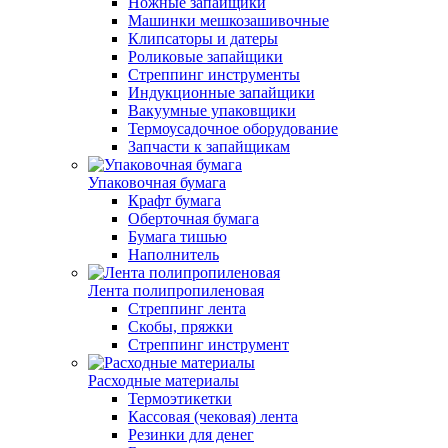
Ножные запайщики
Машинки мешкозашивочные
Клипсаторы и датеры
Роликовые запайщики
Стреппинг инструменты
Индукционные запайщики
Вакуумные упаковщики
Термоусадочное оборудование
Запчасти к запайщикам
Упаковочная бумага
Крафт бумага
Оберточная бумага
Бумага тишью
Наполнитель
Лента полипропиленовая
Стреппинг лента
Скобы, пряжки
Стреппинг инструмент
Расходные материалы
Термоэтикетки
Кассовая (чековая) лента
Резинки для денег