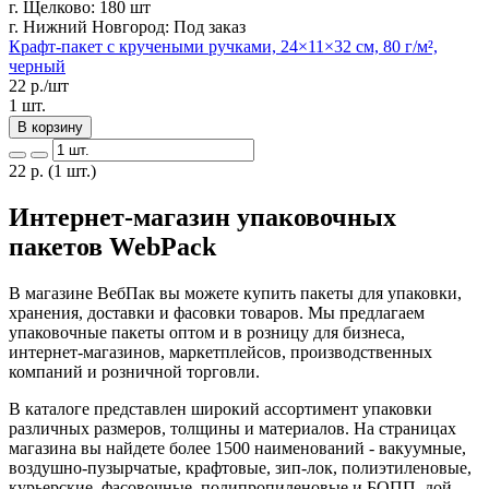
г. Щелково:
180 шт
г. Нижний Новгород:
Под заказ
Крафт-пакет с кручеными ручками, 24×11×32 см, 80 г/м²,
черный
22
р./шт
1 шт.
В корзину
22
р.
(1 шт.)
Интернет-магазин упаковочных
пакетов WebPack
В магазине ВебПак вы можете купить пакеты для упаковки,
хранения, доставки и фасовки товаров. Мы предлагаем
упаковочные пакеты оптом и в розницу для бизнеса,
интернет-магазинов, маркетплейсов, производственных
компаний и розничной торговли.
В каталоге представлен широкий ассортимент упаковки
различных размеров, толщины и материалов. На страницах
магазина вы найдете более 1500 наименований - вакуумные,
воздушно-пузырчатые, крафтовые, зип-лок, полиэтиленовые,
курьерские, фасовочные, полипропиленовые и БОПП, дой-