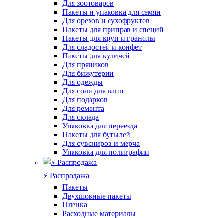
Для зоотоваров
Пакеты и упаковка для семян
Для орехов и сухофруктов
Пакеты для приправ и специй
Пакеты для круп и гранолы
Для сладостей и конфет
Пакеты для куличей
Для пряников
Для бижутерии
Для одежды
Для соли для ванн
Для подарков
Для ремонта
Для склада
Упаковка для переезда
Пакеты для бутылей
Для сувениров и мерча
Упаковка для полиграфии
⚡️ Распродажа
Пакеты
Двухшовные пакеты
Пленка
Расходные материалы