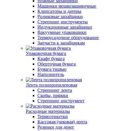
Ножные запайщики
Машинки мешкозашивочные
Клипсаторы и датеры
Роликовые запайщики
Стреппинг инструменты
Индукционные запайщики
Вакуумные упаковщики
Термоусадочное оборудование
Запчасти к запайщикам
Упаковочная бумага
Крафт бумага
Оберточная бумага
Бумага тишью
Наполнитель
Лента полипропиленовая
Стреппинг лента
Скобы, пряжки
Стреппинг инструмент
Расходные материалы
Термоэтикетки
Кассовая (чековая) лента
Резинки для денег