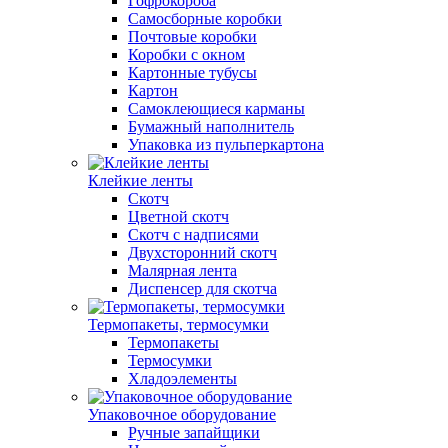
Гофрокороба
Самосборные коробки
Почтовые коробки
Коробки с окном
Картонные тубусы
Картон
Самоклеющиеся карманы
Бумажный наполнитель
Упаковка из пульперкартона
Клейкие ленты
Скотч
Цветной скотч
Скотч с надписями
Двухсторонний скотч
Малярная лента
Диспенсер для скотча
Термопакеты, термосумки
Термопакеты
Термосумки
Хладоэлементы
Упаковочное оборудование
Ручные запайщики