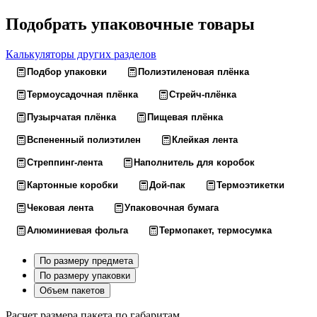
Подобрать упаковочные товары
Калькуляторы других разделов
Подбор упаковки
Полиэтиленовая плёнка
Термоусадочная плёнка
Стрейч-плёнка
Пузырчатая плёнка
Пищевая плёнка
Вспененный полиэтилен
Клейкая лента
Стреппинг-лента
Наполнитель для коробок
Картонные коробки
Дой-пак
Термоэтикетки
Чековая лента
Упаковочная бумага
Алюминиевая фольга
Термопакет, термосумка
По размеру предмета
По размеру упаковки
Объем пакетов
Расчет размера пакета по габаритам