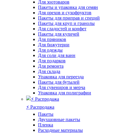
Для зоотоваров
Пакеты и упаковка для семян
Для орехов и сухофруктов
Пакеты для приправ и специй
Пакеты для круп и гранолы
Для сладостей и конфет
Пакеты для куличей
Для пряников
Для бижутерии
Для одежды
Для соли для ванн
Для подарков
Для ремонта
Для склада
Упаковка для переезда
Пакеты для бутылей
Для сувениров и мерча
Упаковка для полиграфии
⚡️ Распродажа
Пакеты
Двухшовные пакеты
Пленка
Расходные материалы