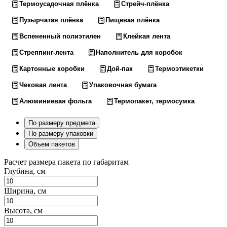
Термоусадочная плёнка
Стрейч-плёнка
Пузырчатая плёнка
Пищевая плёнка
Вспененный полиэтилен
Клейкая лента
Стреппинг-лента
Наполнитель для коробок
Картонные коробки
Дой-пак
Термоэтикетки
Чековая лента
Упаковочная бумага
Алюминиевая фольга
Термопакет, термосумка
По размеру предмета
По размеру упаковки
Объем пакетов
Расчет размера пакета по габаритам
Глубина, см
Ширина, см
Высота, см