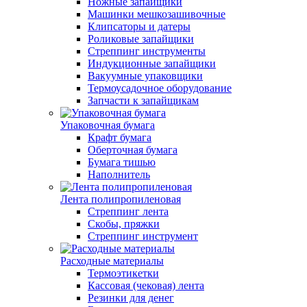
Ножные запайщики
Машинки мешкозашивочные
Клипсаторы и датеры
Роликовые запайщики
Стреппинг инструменты
Индукционные запайщики
Вакуумные упаковщики
Термоусадочное оборудование
Запчасти к запайщикам
Упаковочная бумага
Крафт бумага
Оберточная бумага
Бумага тишью
Наполнитель
Лента полипропиленовая
Стреппинг лента
Скобы, пряжки
Стреппинг инструмент
Расходные материалы
Термоэтикетки
Кассовая (чековая) лента
Резинки для денег