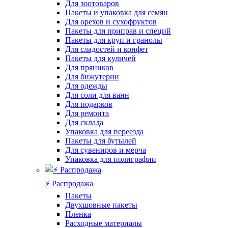
Для зоотоваров
Пакеты и упаковка для семян
Для орехов и сухофруктов
Пакеты для приправ и специй
Пакеты для круп и гранолы
Для сладостей и конфет
Пакеты для куличей
Для пряников
Для бижутерии
Для одежды
Для соли для ванн
Для подарков
Для ремонта
Для склада
Упаковка для переезда
Пакеты для бутылей
Для сувениров и мерча
Упаковка для полиграфии
⚡️ Распродажа
Пакеты
Двухшовные пакеты
Пленка
Расходные материалы