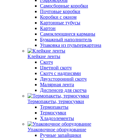
Гофрокороба
Самосборные коробки
Почтовые коробки
Коробки с окном
Картонные тубусы
Картон
Самоклеющиеся карманы
Бумажный наполнитель
Упаковка из пульперкартона
Клейкие ленты
Скотч
Цветной скотч
Скотч с надписями
Двухсторонний скотч
Малярная лента
Диспенсер для скотча
Термопакеты, термосумки
Термопакеты
Термосумки
Хладоэлементы
Упаковочное оборудование
Ручные запайщики