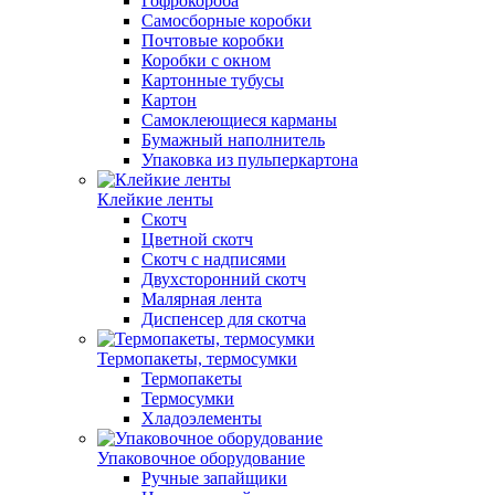
Гофрокороба
Самосборные коробки
Почтовые коробки
Коробки с окном
Картонные тубусы
Картон
Самоклеющиеся карманы
Бумажный наполнитель
Упаковка из пульперкартона
Клейкие ленты
Скотч
Цветной скотч
Скотч с надписями
Двухсторонний скотч
Малярная лента
Диспенсер для скотча
Термопакеты, термосумки
Термопакеты
Термосумки
Хладоэлементы
Упаковочное оборудование
Ручные запайщики