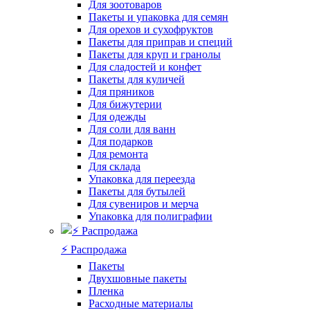
Для зоотоваров
Пакеты и упаковка для семян
Для орехов и сухофруктов
Пакеты для приправ и специй
Пакеты для круп и гранолы
Для сладостей и конфет
Пакеты для куличей
Для пряников
Для бижутерии
Для одежды
Для соли для ванн
Для подарков
Для ремонта
Для склада
Упаковка для переезда
Пакеты для бутылей
Для сувениров и мерча
Упаковка для полиграфии
⚡️ Распродажа
Пакеты
Двухшовные пакеты
Пленка
Расходные материалы