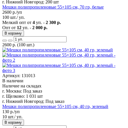
г. Нижний Новгород:
200 шт
Мешки полипропиленовые 55×105 см, 70 гр, белые
2600
р./уп
100 шт./ уп.
Мелкий опт от
4
уп. -
2 300 р.
Опт от
12
уп. -
2 000 р.
В корзину
2600
р.
(100 шт.)
Артикул: 131013
В наличии
Наличие на складах
г. Москва:
Под заказ
г. Щелково:
1 031 шт
г. Нижний Новгород:
Под заказ
Мешки полипропиленовые 55×105 см, 40 гр, зеленый
130
р./уп
10 шт./ уп.
В корзину