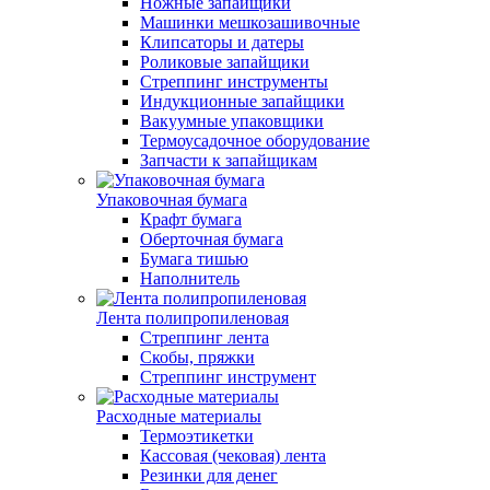
Ножные запайщики
Машинки мешкозашивочные
Клипсаторы и датеры
Роликовые запайщики
Стреппинг инструменты
Индукционные запайщики
Вакуумные упаковщики
Термоусадочное оборудование
Запчасти к запайщикам
Упаковочная бумага
Крафт бумага
Оберточная бумага
Бумага тишью
Наполнитель
Лента полипропиленовая
Стреппинг лента
Скобы, пряжки
Стреппинг инструмент
Расходные материалы
Термоэтикетки
Кассовая (чековая) лента
Резинки для денег