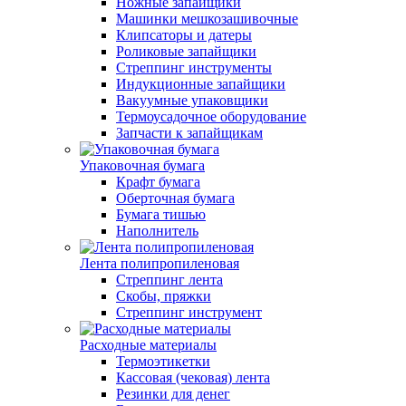
Ножные запайщики
Машинки мешкозашивочные
Клипсаторы и датеры
Роликовые запайщики
Стреппинг инструменты
Индукционные запайщики
Вакуумные упаковщики
Термоусадочное оборудование
Запчасти к запайщикам
Упаковочная бумага
Крафт бумага
Оберточная бумага
Бумага тишью
Наполнитель
Лента полипропиленовая
Стреппинг лента
Скобы, пряжки
Стреппинг инструмент
Расходные материалы
Термоэтикетки
Кассовая (чековая) лента
Резинки для денег