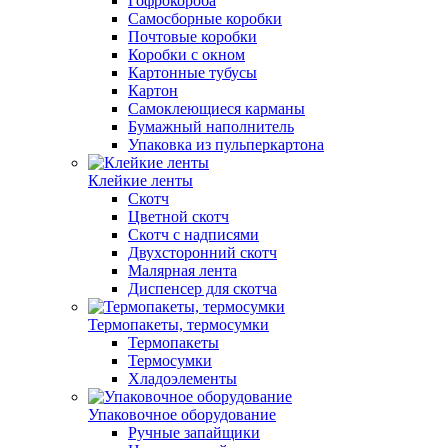
Гофрокороба
Самосборные коробки
Почтовые коробки
Коробки с окном
Картонные тубусы
Картон
Самоклеющиеся карманы
Бумажный наполнитель
Упаковка из пульперкартона
Клейкие ленты
Скотч
Цветной скотч
Скотч с надписями
Двухсторонний скотч
Малярная лента
Диспенсер для скотча
Термопакеты, термосумки
Термопакеты
Термосумки
Хладоэлементы
Упаковочное оборудование
Ручные запайщики