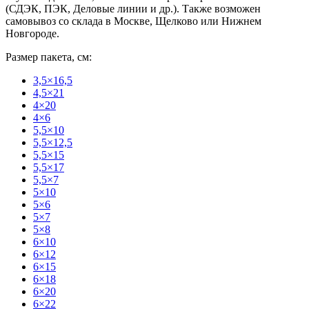
(СДЭК, ПЭК, Деловые линии и др.). Также возможен
самовывоз со склада в Москве, Щелково или Нижнем
Новгороде.
Размер пакета, см:
3,5×16,5
4,5×21
4×20
4×6
5,5×10
5,5×12,5
5,5×15
5,5×17
5,5×7
5×10
5×6
5×7
5×8
6×10
6×12
6×15
6×18
6×20
6×22