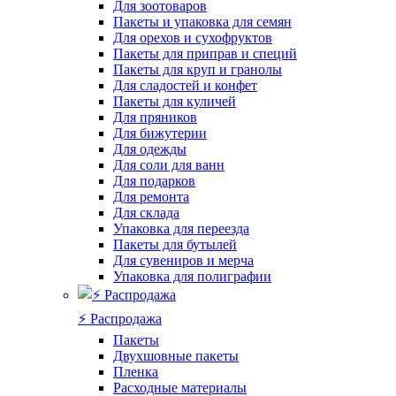
Для зоотоваров
Пакеты и упаковка для семян
Для орехов и сухофруктов
Пакеты для приправ и специй
Пакеты для круп и гранолы
Для сладостей и конфет
Пакеты для куличей
Для пряников
Для бижутерии
Для одежды
Для соли для ванн
Для подарков
Для ремонта
Для склада
Упаковка для переезда
Пакеты для бутылей
Для сувениров и мерча
Упаковка для полиграфии
⚡️ Распродажа
Пакеты
Двухшовные пакеты
Пленка
Расходные материалы