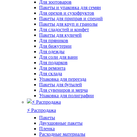
Для зоотоваров
Пакеты и упаковка для семян
Для орехов и сухофруктов
Пакеты для приправ и специй
Пакеты для круп и гранолы
Для сладостей и конфет
Пакеты для куличей
Для пряников
Для бижутерии
Для одежды
Для соли для ванн
Для подарков
Для ремонта
Для склада
Упаковка для переезда
Пакеты для бутылей
Для сувениров и мерча
Упаковка для полиграфии
⚡️ Распродажа
Пакеты
Двухшовные пакеты
Пленка
Расходные материалы