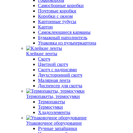
Гофрокороба
Самосборные коробки
Почтовые коробки
Коробки с окном
Картонные тубусы
Картон
Самоклеющиеся карманы
Бумажный наполнитель
Упаковка из пульперкартона
Клейкие ленты
Скотч
Цветной скотч
Скотч с надписями
Двухсторонний скотч
Малярная лента
Диспенсер для скотча
Термопакеты, термосумки
Термопакеты
Термосумки
Хладоэлементы
Упаковочное оборудование
Ручные запайщики