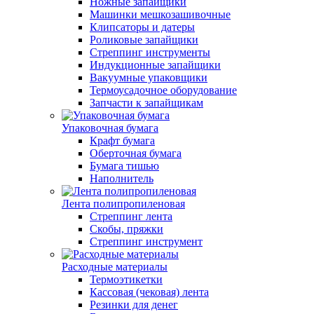
Ножные запайщики
Машинки мешкозашивочные
Клипсаторы и датеры
Роликовые запайщики
Стреппинг инструменты
Индукционные запайщики
Вакуумные упаковщики
Термоусадочное оборудование
Запчасти к запайщикам
Упаковочная бумага
Крафт бумага
Оберточная бумага
Бумага тишью
Наполнитель
Лента полипропиленовая
Стреппинг лента
Скобы, пряжки
Стреппинг инструмент
Расходные материалы
Термоэтикетки
Кассовая (чековая) лента
Резинки для денег