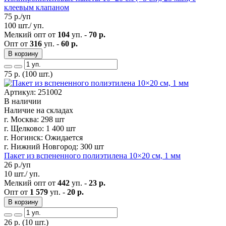
клеевым клапаном
75
р./уп
100 шт./ уп.
Мелкий опт от
104
уп. -
70 р.
Опт от
316
уп. -
60 р.
В корзину
75
р.
(100 шт.)
Артикул: 251002
В наличии
Наличие на складах
г. Москва:
298 шт
г. Щелково:
1 400 шт
г. Ногинск:
Ожидается
г. Нижний Новгород:
300 шт
Пакет из вспененного полиэтилена 10×20 см, 1 мм
26
р./уп
10 шт./ уп.
Мелкий опт от
442
уп. -
23 р.
Опт от
1 579
уп. -
20 р.
В корзину
26
р.
(10 шт.)