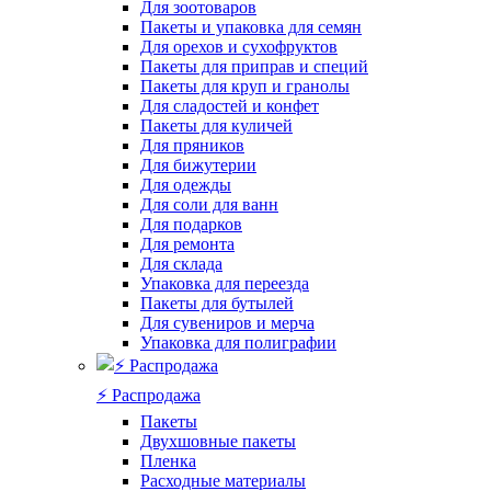
Для зоотоваров
Пакеты и упаковка для семян
Для орехов и сухофруктов
Пакеты для приправ и специй
Пакеты для круп и гранолы
Для сладостей и конфет
Пакеты для куличей
Для пряников
Для бижутерии
Для одежды
Для соли для ванн
Для подарков
Для ремонта
Для склада
Упаковка для переезда
Пакеты для бутылей
Для сувениров и мерча
Упаковка для полиграфии
⚡️ Распродажа
Пакеты
Двухшовные пакеты
Пленка
Расходные материалы