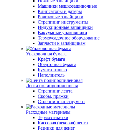
Ножные запайщики
Машинки мешкозашивочные
Клипсаторы и датеры
Роликовые запайщики
Стреппинг инструменты
Индукционные запайщики
Вакуумные упаковщики
Термоусадочное оборудование
Запчасти к запайщикам
Упаковочная бумага
Крафт бумага
Оберточная бумага
Бумага тишью
Наполнитель
Лента полипропиленовая
Стреппинг лента
Скобы, пряжки
Стреппинг инструмент
Расходные материалы
Термоэтикетки
Кассовая (чековая) лента
Резинки для денег