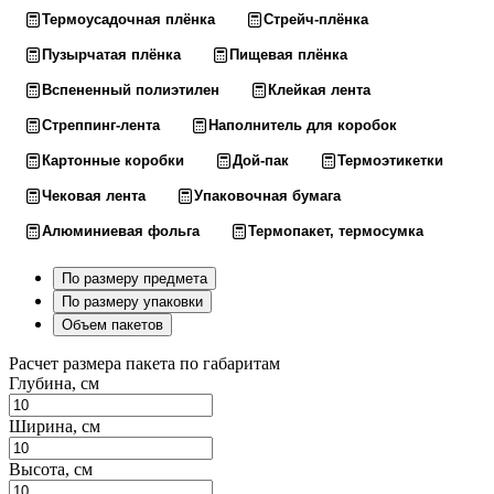
Термоусадочная плёнка
Стрейч-плёнка
Пузырчатая плёнка
Пищевая плёнка
Вспененный полиэтилен
Клейкая лента
Стреппинг-лента
Наполнитель для коробок
Картонные коробки
Дой-пак
Термоэтикетки
Чековая лента
Упаковочная бумага
Алюминиевая фольга
Термопакет, термосумка
По размеру предмета
По размеру упаковки
Объем пакетов
Расчет размера пакета по габаритам
Глубина, см
Ширина, см
Высота, см