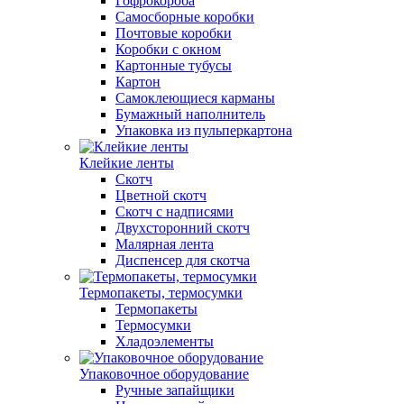
Гофрокороба
Самосборные коробки
Почтовые коробки
Коробки с окном
Картонные тубусы
Картон
Самоклеющиеся карманы
Бумажный наполнитель
Упаковка из пульперкартона
Клейкие ленты
Скотч
Цветной скотч
Скотч с надписями
Двухсторонний скотч
Малярная лента
Диспенсер для скотча
Термопакеты, термосумки
Термопакеты
Термосумки
Хладоэлементы
Упаковочное оборудование
Ручные запайщики