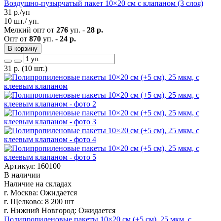
Воздушно-пузырчатый пакет 10×20 см с клапаном (3 слоя)
31
р./уп
10 шт./ уп.
Мелкий опт от
276
уп. -
28 р.
Опт от
870
уп. -
24 р.
В корзину
31
р.
(10 шт.)
Артикул: 160100
В наличии
Наличие на складах
г. Москва:
Ожидается
г. Щелково:
8 200 шт
г. Нижний Новгород:
Ожидается
Полипропиленовые пакеты 10×20 см (+5 см), 25 мкм, с