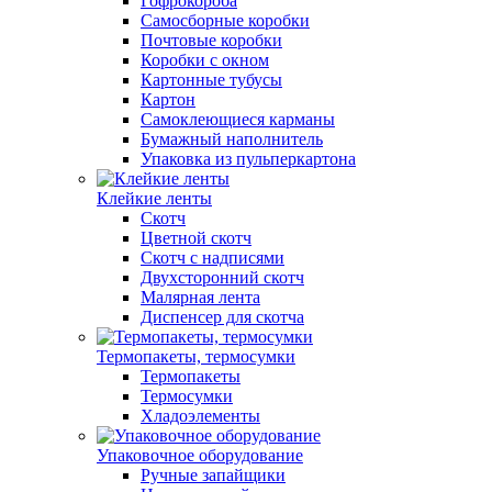
Гофрокороба
Самосборные коробки
Почтовые коробки
Коробки с окном
Картонные тубусы
Картон
Самоклеющиеся карманы
Бумажный наполнитель
Упаковка из пульперкартона
Клейкие ленты
Скотч
Цветной скотч
Скотч с надписями
Двухсторонний скотч
Малярная лента
Диспенсер для скотча
Термопакеты, термосумки
Термопакеты
Термосумки
Хладоэлементы
Упаковочное оборудование
Ручные запайщики