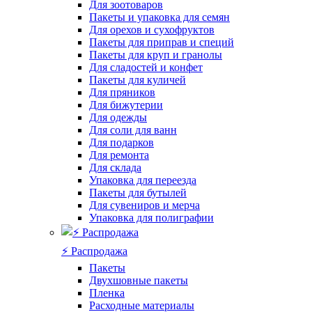
Для зоотоваров
Пакеты и упаковка для семян
Для орехов и сухофруктов
Пакеты для приправ и специй
Пакеты для круп и гранолы
Для сладостей и конфет
Пакеты для куличей
Для пряников
Для бижутерии
Для одежды
Для соли для ванн
Для подарков
Для ремонта
Для склада
Упаковка для переезда
Пакеты для бутылей
Для сувениров и мерча
Упаковка для полиграфии
⚡️ Распродажа
Пакеты
Двухшовные пакеты
Пленка
Расходные материалы