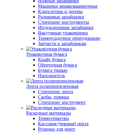
Ножные запайщики
Машинки мешкозашивочные
Клипсаторы и датеры
Роликовые запайщики
Стреппинг инструменты
Индукционные запайщики
Вакуумные упаковщики
Термоусадочное оборудование
Запчасти к запайщикам
Упаковочная бумага
Крафт бумага
Оберточная бумага
Бумага тишью
Наполнитель
Лента полипропиленовая
Стреппинг лента
Скобы, пряжки
Стреппинг инструмент
Расходные материалы
Термоэтикетки
Кассовая (чековая) лента
Резинки для денег