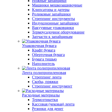
Ножные запайщики
Машинки мешкозашивочные
Клипсаторы и датеры
Роликовые запайщики
Стреппинг инструменты
Индукционные запайщики
Вакуумные упаковщики
Термоусадочное оборудование
Запчасти к запайщикам
Упаковочная бумага
Крафт бумага
Оберточная бумага
Бумага тишью
Наполнитель
Лента полипропиленовая
Стреппинг лента
Скобы, пряжки
Стреппинг инструмент
Расходные материалы
Термоэтикетки
Кассовая (чековая) лента
Резинки для денег