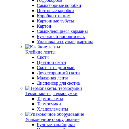
Гофрокороба
Самосборные коробки
Почтовые коробки
Коробки с окном
Картонные тубусы
Картон
Самоклеющиеся карманы
Бумажный наполнитель
Упаковка из пульперкартона
Клейкие ленты
Скотч
Цветной скотч
Скотч с надписями
Двухсторонний скотч
Малярная лента
Диспенсер для скотча
Термопакеты, термосумки
Термопакеты
Термосумки
Хладоэлементы
Упаковочное оборудование
Ручные запайщики