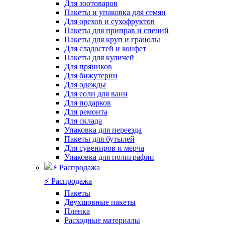
Для зоотоваров
Пакеты и упаковка для семян
Для орехов и сухофруктов
Пакеты для приправ и специй
Пакеты для круп и гранолы
Для сладостей и конфет
Пакеты для куличей
Для пряников
Для бижутерии
Для одежды
Для соли для ванн
Для подарков
Для ремонта
Для склада
Упаковка для переезда
Пакеты для бутылей
Для сувениров и мерча
Упаковка для полиграфии
⚡️ Распродажа
Пакеты
Двухшовные пакеты
Пленка
Расходные материалы