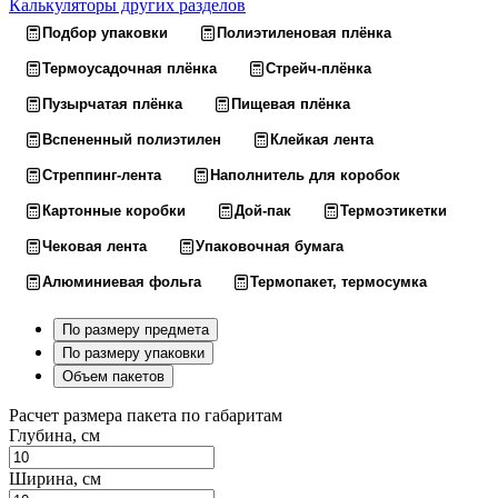
Калькуляторы других разделов
Подбор упаковки
Полиэтиленовая плёнка
Термоусадочная плёнка
Стрейч-плёнка
Пузырчатая плёнка
Пищевая плёнка
Вспененный полиэтилен
Клейкая лента
Стреппинг-лента
Наполнитель для коробок
Картонные коробки
Дой-пак
Термоэтикетки
Чековая лента
Упаковочная бумага
Алюминиевая фольга
Термопакет, термосумка
По размеру предмета
По размеру упаковки
Объем пакетов
Расчет размера пакета по габаритам
Глубина, см
Ширина, см