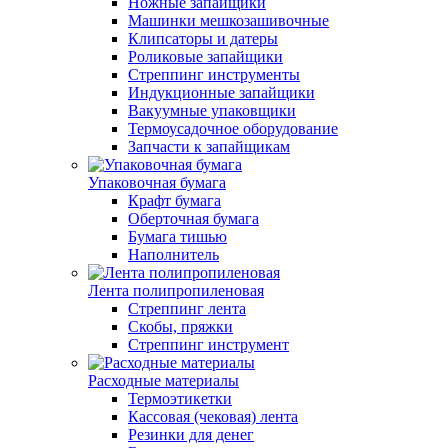
Ножные запайщики
Машинки мешкозашивочные
Клипсаторы и датеры
Роликовые запайщики
Стреппинг инструменты
Индукционные запайщики
Вакуумные упаковщики
Термоусадочное оборудование
Запчасти к запайщикам
Упаковочная бумага
Крафт бумага
Оберточная бумага
Бумага тишью
Наполнитель
Лента полипропиленовая
Стреппинг лента
Скобы, пряжки
Стреппинг инструмент
Расходные материалы
Термоэтикетки
Кассовая (чековая) лента
Резинки для денег