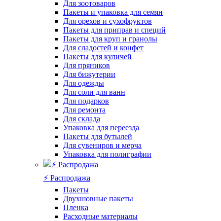
Для зоотоваров
Пакеты и упаковка для семян
Для орехов и сухофруктов
Пакеты для приправ и специй
Пакеты для круп и гранолы
Для сладостей и конфет
Пакеты для куличей
Для пряников
Для бижутерии
Для одежды
Для соли для ванн
Для подарков
Для ремонта
Для склада
Упаковка для переезда
Пакеты для бутылей
Для сувениров и мерча
Упаковка для полиграфии
⚡️ Распродажа
Пакеты
Двухшовные пакеты
Пленка
Расходные материалы