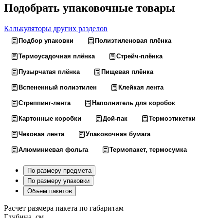
Подобрать упаковочные товары
Калькуляторы других разделов
Подбор упаковки
Полиэтиленовая плёнка
Термоусадочная плёнка
Стрейч-плёнка
Пузырчатая плёнка
Пищевая плёнка
Вспененный полиэтилен
Клейкая лента
Стреппинг-лента
Наполнитель для коробок
Картонные коробки
Дой-пак
Термоэтикетки
Чековая лента
Упаковочная бумага
Алюминиевая фольга
Термопакет, термосумка
По размеру предмета
По размеру упаковки
Объем пакетов
Расчет размера пакета по габаритам
Глубина, см