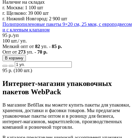
Наличие на складах
г. Москва:
1 100 шт
г. Щелково:
39 000 шт
г. Нижний Новгород:
2 900 шт
Полипропиленовые пакеты 9×20 см, 25 мкм, с европодвесом
и с клеевым клапаном
95
р./уп
100 шт./ уп.
Мелкий опт от
82
уп. -
85 р.
Опт от
273
уп. -
70 р.
В корзину
95
р.
(100 шт.)
Интернет-магазин упаковочных
пакетов WebPack
В магазине ВебПак вы можете купить пакеты для упаковки,
хранения, доставки и фасовки товаров. Мы предлагаем
упаковочные пакеты оптом и в розницу для бизнеса,
интернет-магазинов, маркетплейсов, производственных
компаний и розничной торговли.
В каталоге представлен широкий ассортимент упаковки