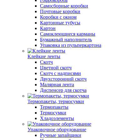
Гофрокороба
Самосборные коробки
Почтовые коробки
Коробки с окном
Картонные тубусы
Картон
Самоклеющиеся карманы
Бумажный наполнитель
Упаковка из пульперкартона
Клейкие ленты
Скотч
Цветной скотч
Скотч с надписями
Двухсторонний скотч
Малярная лента
Диспенсер для скотча
Термопакеты, термосумки
Термопакеты
Термосумки
Хладоэлементы
Упаковочное оборудование
Ручные запайщики