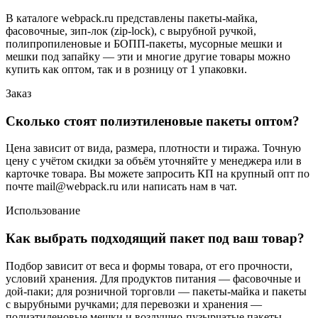
В каталоге webpack.ru представлены пакеты-майка,
фасовочные, зип-лок (zip-lock), с вырубной ручкой,
полипропиленовые и БОПП-пакеты, мусорные мешки и
мешки под запайку — эти и многие другие товары можно
купить как оптом, так и в розницу от 1 упаковки.
Заказ
Сколько стоят полиэтиленовые пакеты оптом?
Цена зависит от вида, размера, плотности и тиража. Точную
цену с учётом скидки за объём уточняйте у менеджера или в
карточке товара. Вы можете запросить КП на крупный опт по
почте mail@webpack.ru или написать нам в чат.
Использование
Как выбрать подходящий пакет под ваш товар?
Подбор зависит от веса и формы товара, от его прочности,
условий хранения. Для продуктов питания — фасовочные и
дой-паки; для розничной торговли — пакеты-майка и пакеты
с вырубными ручками; для перевозки и хранения —
полиэтиленовые мешки и воздушно-пузырчатые пакеты.