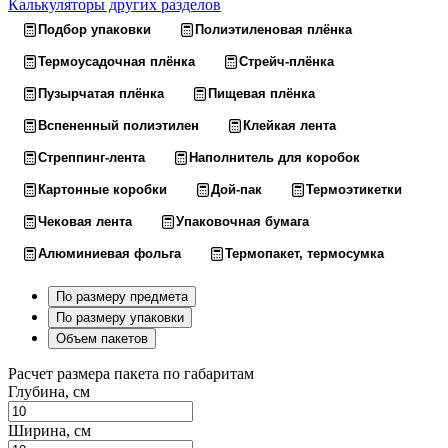
Калькуляторы других разделов
Подбор упаковки
Полиэтиленовая плёнка
Термоусадочная плёнка
Стрейч-плёнка
Пузырчатая плёнка
Пищевая плёнка
Вспененный полиэтилен
Клейкая лента
Стреппинг-лента
Наполнитель для коробок
Картонные коробки
Дой-пак
Термоэтикетки
Чековая лента
Упаковочная бумага
Алюминиевая фольга
Термопакет, термосумка
По размеру предмета
По размеру упаковки
Объем пакетов
Расчет размера пакета по габаритам
Глубина, см
Ширина, см