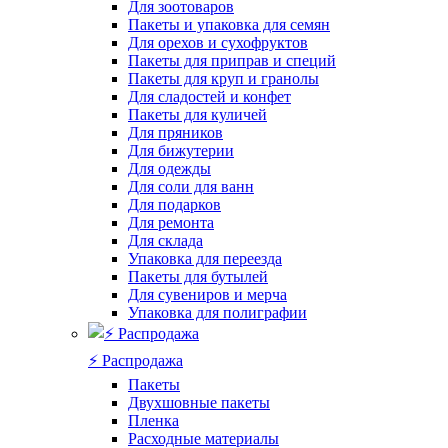
Для зоотоваров
Пакеты и упаковка для семян
Для орехов и сухофруктов
Пакеты для приправ и специй
Пакеты для круп и гранолы
Для сладостей и конфет
Пакеты для куличей
Для пряников
Для бижутерии
Для одежды
Для соли для ванн
Для подарков
Для ремонта
Для склада
Упаковка для переезда
Пакеты для бутылей
Для сувениров и мерча
Упаковка для полиграфии
⚡️ Распродажа
Пакеты
Двухшовные пакеты
Пленка
Расходные материалы