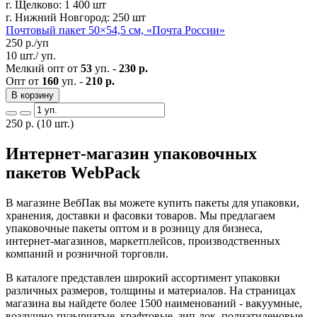
г. Щелково:
1 400 шт
г. Нижний Новгород:
250 шт
Почтовый пакет 50×54,5 см, «Почта России»
250
р./уп
10 шт./ уп.
Мелкий опт от
53
уп. -
230 р.
Опт от
160
уп. -
210 р.
В корзину
250
р.
(10 шт.)
Интернет-магазин упаковочных
пакетов WebPack
В магазине ВебПак вы можете купить пакеты для упаковки,
хранения, доставки и фасовки товаров. Мы предлагаем
упаковочные пакеты оптом и в розницу для бизнеса,
интернет-магазинов, маркетплейсов, производственных
компаний и розничной торговли.
В каталоге представлен широкий ассортимент упаковки
различных размеров, толщины и материалов. На страницах
магазина вы найдете более 1500 наименований - вакуумные,
воздушно-пузырчатые, крафтовые, зип-лок, полиэтиленовые,