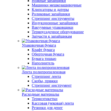
Ножные запайщики
Машинки мешкозашивочные
Клипсаторы и датеры
Роликовые запайщики
Стреппинг инструменты
Индукционные запайщики
Вакуумные упаковщики
Термоусадочное оборудование
Запчасти к запайщикам
Упаковочная бумага
Крафт бумага
Оберточная бумага
Бумага тишью
Наполнитель
Лента полипропиленовая
Стреппинг лента
Скобы, пряжки
Стреппинг инструмент
Расходные материалы
Термоэтикетки
Кассовая (чековая) лента
Резинки для денег