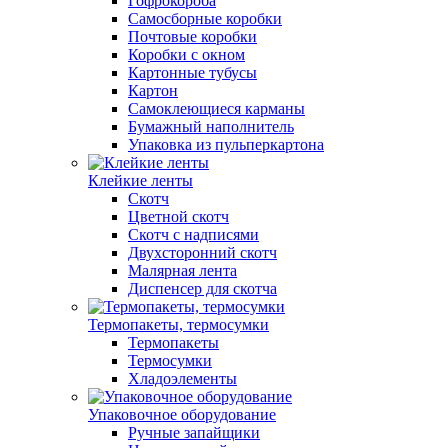
Гофрокороба
Самосборные коробки
Почтовые коробки
Коробки с окном
Картонные тубусы
Картон
Самоклеющиеся карманы
Бумажный наполнитель
Упаковка из пульперкартона
Клейкие ленты
Скотч
Цветной скотч
Скотч с надписями
Двухсторонний скотч
Малярная лента
Диспенсер для скотча
Термопакеты, термосумки
Термопакеты
Термосумки
Хладоэлементы
Упаковочное оборудование
Ручные запайщики