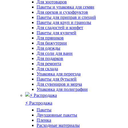
Для зоотоваров
Пакеты и упаковка для семян
Для орехов и сухофруктов
Пакеты для приправ и специй
Пакеты для круп и гранолы
Для сладостей и конфет
Пакеты для куличей
Для пряников
Для бижутерии
Для одежды
Для соли для ванн
Для подарков
Для ремонта
Для склада
Упаковка для переезда
Пакеты для бутылей
Для сувениров и мерча
Упаковка для полиграфии
⚡️ Распродажа
Пакеты
Двухшовные пакеты
Пленка
Расходные материалы