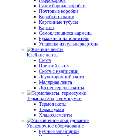
Гофрокороба
Самосборные коробки
Почтовые коробки
Коробки с окном
Картонные тубусы
Картон
Самоклеющиеся карманы
Бумажный наполнитель
Упаковка из пульперкартона
Клейкие ленты
Скотч
Цветной скотч
Скотч с надписями
Двухсторонний скотч
Малярная лента
Диспенсер для скотча
Термопакеты, термосумки
Термопакеты
Термосумки
Хладоэлементы
Упаковочное оборудование
Ручные запайщики