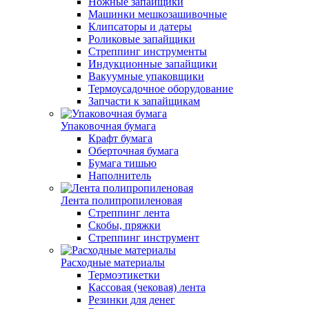
Ножные запайщики
Машинки мешкозашивочные
Клипсаторы и датеры
Роликовые запайщики
Стреппинг инструменты
Индукционные запайщики
Вакуумные упаковщики
Термоусадочное оборудование
Запчасти к запайщикам
Упаковочная бумага
Крафт бумага
Оберточная бумага
Бумага тишью
Наполнитель
Лента полипропиленовая
Стреппинг лента
Скобы, пряжки
Стреппинг инструмент
Расходные материалы
Термоэтикетки
Кассовая (чековая) лента
Резинки для денег