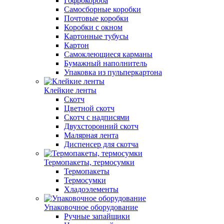
Гофрокороба
Самосборные коробки
Почтовые коробки
Коробки с окном
Картонные тубусы
Картон
Самоклеющиеся карманы
Бумажный наполнитель
Упаковка из пульперкартона
Клейкие ленты
Скотч
Цветной скотч
Скотч с надписями
Двухсторонний скотч
Малярная лента
Диспенсер для скотча
Термопакеты, термосумки
Термопакеты
Термосумки
Хладоэлементы
Упаковочное оборудование
Ручные запайщики