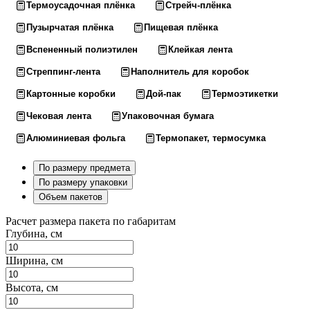
Термоусадочная плёнка
Стрейч-плёнка
Пузырчатая плёнка
Пищевая плёнка
Вспененный полиэтилен
Клейкая лента
Стреппинг-лента
Наполнитель для коробок
Картонные коробки
Дой-пак
Термоэтикетки
Чековая лента
Упаковочная бумага
Алюминиевая фольга
Термопакет, термосумка
По размеру предмета
По размеру упаковки
Объем пакетов
Расчет размера пакета по габаритам
Глубина, см
Ширина, см
Высота, см