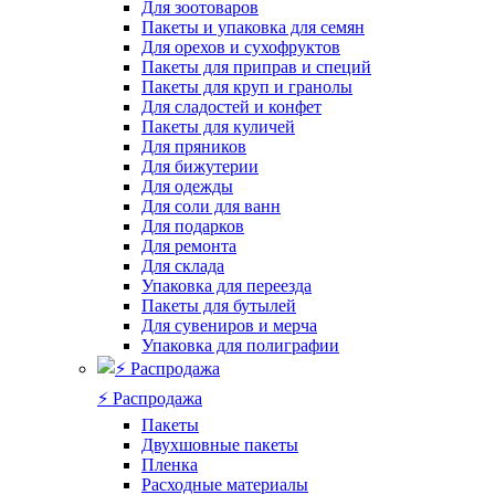
Для зоотоваров
Пакеты и упаковка для семян
Для орехов и сухофруктов
Пакеты для приправ и специй
Пакеты для круп и гранолы
Для сладостей и конфет
Пакеты для куличей
Для пряников
Для бижутерии
Для одежды
Для соли для ванн
Для подарков
Для ремонта
Для склада
Упаковка для переезда
Пакеты для бутылей
Для сувениров и мерча
Упаковка для полиграфии
⚡️ Распродажа
Пакеты
Двухшовные пакеты
Пленка
Расходные материалы