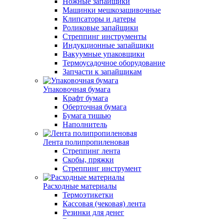
Ножные запайщики
Машинки мешкозашивочные
Клипсаторы и датеры
Роликовые запайщики
Стреппинг инструменты
Индукционные запайщики
Вакуумные упаковщики
Термоусадочное оборудование
Запчасти к запайщикам
Упаковочная бумага
Крафт бумага
Оберточная бумага
Бумага тишью
Наполнитель
Лента полипропиленовая
Стреппинг лента
Скобы, пряжки
Стреппинг инструмент
Расходные материалы
Термоэтикетки
Кассовая (чековая) лента
Резинки для денег