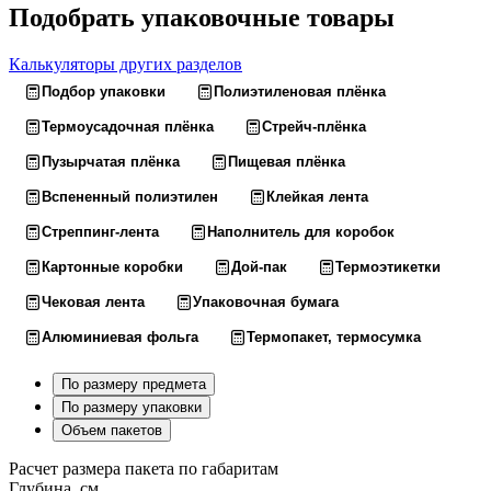
Подобрать упаковочные товары
Калькуляторы других разделов
Подбор упаковки
Полиэтиленовая плёнка
Термоусадочная плёнка
Стрейч-плёнка
Пузырчатая плёнка
Пищевая плёнка
Вспененный полиэтилен
Клейкая лента
Стреппинг-лента
Наполнитель для коробок
Картонные коробки
Дой-пак
Термоэтикетки
Чековая лента
Упаковочная бумага
Алюминиевая фольга
Термопакет, термосумка
По размеру предмета
По размеру упаковки
Объем пакетов
Расчет размера пакета по габаритам
Глубина, см