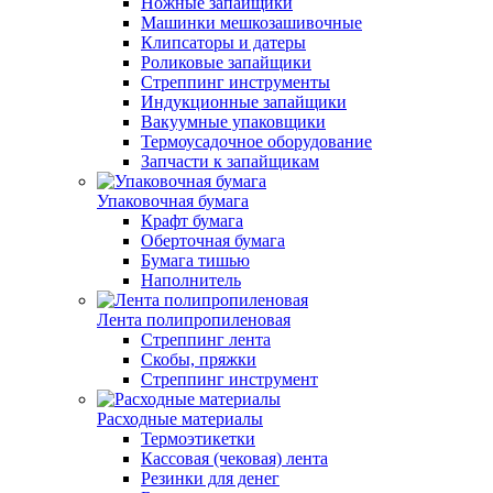
Ножные запайщики
Машинки мешкозашивочные
Клипсаторы и датеры
Роликовые запайщики
Стреппинг инструменты
Индукционные запайщики
Вакуумные упаковщики
Термоусадочное оборудование
Запчасти к запайщикам
Упаковочная бумага
Крафт бумага
Оберточная бумага
Бумага тишью
Наполнитель
Лента полипропиленовая
Стреппинг лента
Скобы, пряжки
Стреппинг инструмент
Расходные материалы
Термоэтикетки
Кассовая (чековая) лента
Резинки для денег