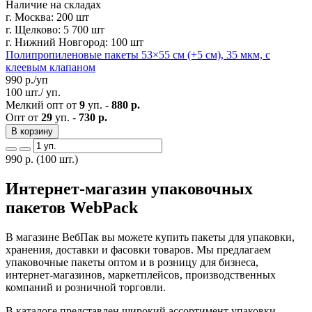
Наличие на складах
г. Москва:
200 шт
г. Щелково:
5 700 шт
г. Нижний Новгород:
100 шт
Полипропиленовые пакеты 53×55 см (+5 см), 35 мкм, с
клеевым клапаном
990
р./уп
100 шт./ уп.
Мелкий опт от
9
уп. -
880 р.
Опт от
29
уп. -
730 р.
В корзину
990
р.
(100 шт.)
Интернет-магазин упаковочных
пакетов WebPack
В магазине ВебПак вы можете купить пакеты для упаковки,
хранения, доставки и фасовки товаров. Мы предлагаем
упаковочные пакеты оптом и в розницу для бизнеса,
интернет-магазинов, маркетплейсов, производственных
компаний и розничной торговли.
В каталоге представлен широкий ассортимент упаковки