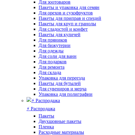
Для зоотоваров
Пакеты и упаковка для семян
Для орехов и сухофруктов
Пакеты для приправ и специй
Пакеты для круп и гранолы
Для сладостей и конфет
Пакеты для куличей
Для пряников
Для бижутерии
Для одежды
Для соли для ванн
Для подарков
Для ремонта
Для склада
Упаковка для переезда
Пакеты для бутылей
Для сувениров и мерча
Упаковка для полиграфии
⚡️ Распродажа
Пакеты
Двухшовные пакеты
Пленка
Расходные материалы