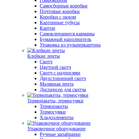
Гофрокороба
Самосборные коробки
Почтовые коробки
Коробки с окном
Картонные тубусы
Картон
Самоклеющиеся карманы
Бумажный наполнитель
Упаковка из пульперкартона
Клейкие ленты
Скотч
Цветной скотч
Скотч с надписями
Двухсторонний скотч
Малярная лента
Диспенсер для скотча
Термопакеты, термосумки
Термопакеты
Термосумки
Хладоэлементы
Упаковочное оборудование
Ручные запайщики