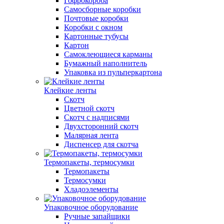
Гофрокороба
Самосборные коробки
Почтовые коробки
Коробки с окном
Картонные тубусы
Картон
Самоклеющиеся карманы
Бумажный наполнитель
Упаковка из пульперкартона
Клейкие ленты
Скотч
Цветной скотч
Скотч с надписями
Двухсторонний скотч
Малярная лента
Диспенсер для скотча
Термопакеты, термосумки
Термопакеты
Термосумки
Хладоэлементы
Упаковочное оборудование
Ручные запайщики