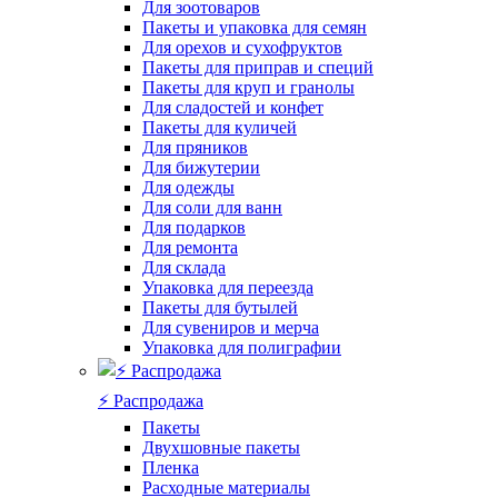
Для зоотоваров
Пакеты и упаковка для семян
Для орехов и сухофруктов
Пакеты для приправ и специй
Пакеты для круп и гранолы
Для сладостей и конфет
Пакеты для куличей
Для пряников
Для бижутерии
Для одежды
Для соли для ванн
Для подарков
Для ремонта
Для склада
Упаковка для переезда
Пакеты для бутылей
Для сувениров и мерча
Упаковка для полиграфии
⚡️ Распродажа
Пакеты
Двухшовные пакеты
Пленка
Расходные материалы