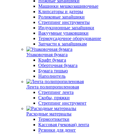
Ножные запайщики
Машинки мешкозашивочные
Клипсаторы и датеры
Роликовые запайщики
Стреппинг инструменты
Индукционные запайщики
Вакуумные упаковщики
Термоусадочное оборудование
Запчасти к запайщикам
Упаковочная бумага
Крафт бумага
Оберточная бумага
Бумага тишью
Наполнитель
Лента полипропиленовая
Стреппинг лента
Скобы, пряжки
Стреппинг инструмент
Расходные материалы
Термоэтикетки
Кассовая (чековая) лента
Резинки для денег