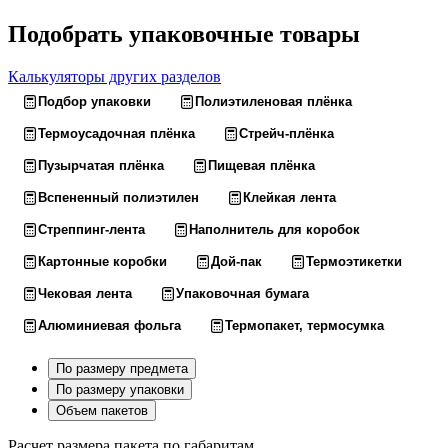
Подобрать упаковочные товары
Калькуляторы других разделов
Подбор упаковки
Полиэтиленовая плёнка
Термоусадочная плёнка
Стрейч-плёнка
Пузырчатая плёнка
Пищевая плёнка
Вспененный полиэтилен
Клейкая лента
Стреппинг-лента
Наполнитель для коробок
Картонные коробки
Дой-пак
Термоэтикетки
Чековая лента
Упаковочная бумага
Алюминиевая фольга
Термопакет, термосумка
По размеру предмета
По размеру упаковки
Объем пакетов
Расчет размера пакета по габаритам