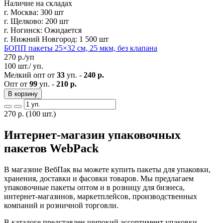
Наличие на складах
г. Москва:
300 шт
г. Щелково:
200 шт
г. Ногинск:
Ожидается
г. Нижний Новгород:
1 500 шт
БОПП пакеты 25×32 см, 25 мкм, без клапана
270
р./уп
100 шт./ уп.
Мелкий опт от
33
уп. -
240 р.
Опт от
99
уп. -
210 р.
В корзину
270
р.
(100 шт.)
Интернет-магазин упаковочных
пакетов WebPack
В магазине ВебПак вы можете купить пакеты для упаковки,
хранения, доставки и фасовки товаров. Мы предлагаем
упаковочные пакеты оптом и в розницу для бизнеса,
интернет-магазинов, маркетплейсов, производственных
компаний и розничной торговли.
В каталоге представлен широкий ассортимент упаковки