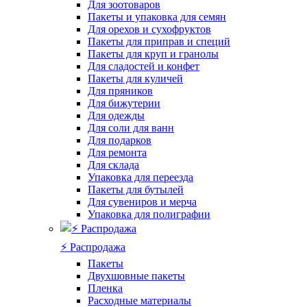
Для зоотоваров
Пакеты и упаковка для семян
Для орехов и сухофруктов
Пакеты для приправ и специй
Пакеты для круп и гранолы
Для сладостей и конфет
Пакеты для куличей
Для пряников
Для бижутерии
Для одежды
Для соли для ванн
Для подарков
Для ремонта
Для склада
Упаковка для переезда
Пакеты для бутылей
Для сувениров и мерча
Упаковка для полиграфии
⚡️ Распродажа
Пакеты
Двухшовные пакеты
Пленка
Расходные материалы