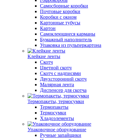
Гофрокороба
Самосборные коробки
Почтовые коробки
Коробки с окном
Картонные тубусы
Картон
Самоклеющиеся карманы
Бумажный наполнитель
Упаковка из пульперкартона
Клейкие ленты
Скотч
Цветной скотч
Скотч с надписями
Двухсторонний скотч
Малярная лента
Диспенсер для скотча
Термопакеты, термосумки
Термопакеты
Термосумки
Хладоэлементы
Упаковочное оборудование
Ручные запайщики