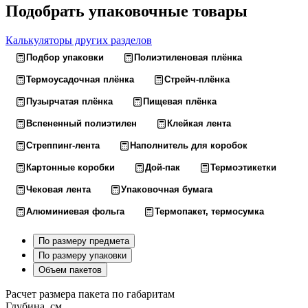
Подобрать упаковочные товары
Калькуляторы других разделов
Подбор упаковки
Полиэтиленовая плёнка
Термоусадочная плёнка
Стрейч-плёнка
Пузырчатая плёнка
Пищевая плёнка
Вспененный полиэтилен
Клейкая лента
Стреппинг-лента
Наполнитель для коробок
Картонные коробки
Дой-пак
Термоэтикетки
Чековая лента
Упаковочная бумага
Алюминиевая фольга
Термопакет, термосумка
По размеру предмета
По размеру упаковки
Объем пакетов
Расчет размера пакета по габаритам
Глубина, см