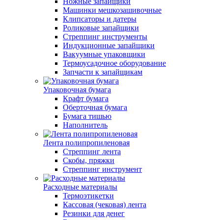
Ножные запайщики
Машинки мешкозашивочные
Клипсаторы и датеры
Роликовые запайщики
Стреппинг инструменты
Индукционные запайщики
Вакуумные упаковщики
Термоусадочное оборудование
Запчасти к запайщикам
Упаковочная бумага
Крафт бумага
Оберточная бумага
Бумага тишью
Наполнитель
Лента полипропиленовая
Стреппинг лента
Скобы, пряжки
Стреппинг инструмент
Расходные материалы
Термоэтикетки
Кассовая (чековая) лента
Резинки для денег