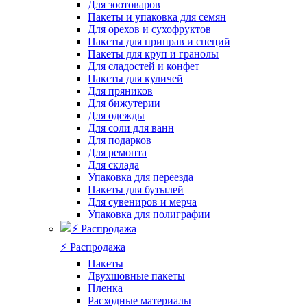
Для зоотоваров
Пакеты и упаковка для семян
Для орехов и сухофруктов
Пакеты для приправ и специй
Пакеты для круп и гранолы
Для сладостей и конфет
Пакеты для куличей
Для пряников
Для бижутерии
Для одежды
Для соли для ванн
Для подарков
Для ремонта
Для склада
Упаковка для переезда
Пакеты для бутылей
Для сувениров и мерча
Упаковка для полиграфии
⚡️ Распродажа
Пакеты
Двухшовные пакеты
Пленка
Расходные материалы