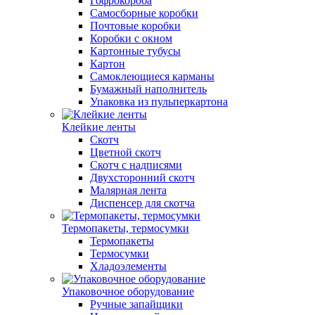
Гофрокороба
Самосборные коробки
Почтовые коробки
Коробки с окном
Картонные тубусы
Картон
Самоклеющиеся карманы
Бумажный наполнитель
Упаковка из пульперкартона
Клейкие ленты
Скотч
Цветной скотч
Скотч с надписями
Двухсторонний скотч
Малярная лента
Диспенсер для скотча
Термопакеты, термосумки
Термопакеты
Термосумки
Хладоэлементы
Упаковочное оборудование
Ручные запайщики