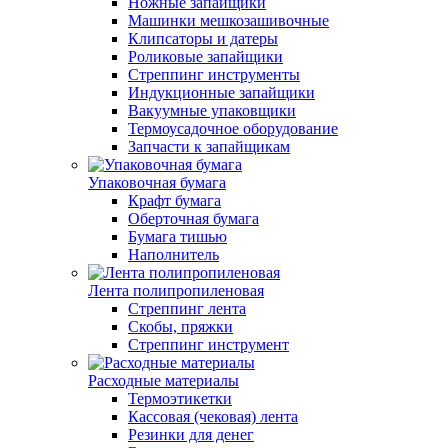
Ножные запайщики
Машинки мешкозашивочные
Клипсаторы и датеры
Роликовые запайщики
Стреппинг инструменты
Индукционные запайщики
Вакуумные упаковщики
Термоусадочное оборудование
Запчасти к запайщикам
Упаковочная бумага
Крафт бумага
Оберточная бумага
Бумага тишью
Наполнитель
Лента полипропиленовая
Стреппинг лента
Скобы, пряжки
Стреппинг инструмент
Расходные материалы
Термоэтикетки
Кассовая (чековая) лента
Резинки для денег