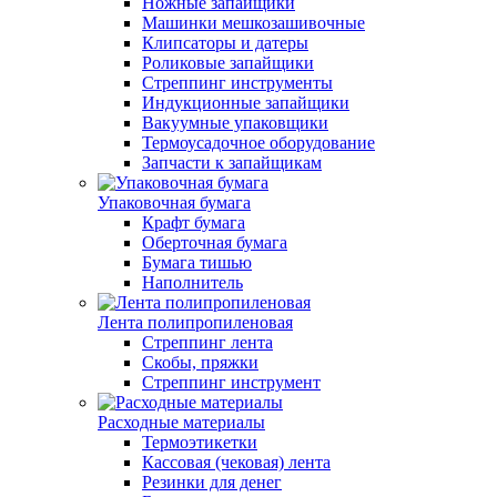
Ножные запайщики
Машинки мешкозашивочные
Клипсаторы и датеры
Роликовые запайщики
Стреппинг инструменты
Индукционные запайщики
Вакуумные упаковщики
Термоусадочное оборудование
Запчасти к запайщикам
Упаковочная бумага
Крафт бумага
Оберточная бумага
Бумага тишью
Наполнитель
Лента полипропиленовая
Стреппинг лента
Скобы, пряжки
Стреппинг инструмент
Расходные материалы
Термоэтикетки
Кассовая (чековая) лента
Резинки для денег