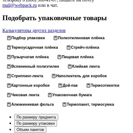
mail@webpack.ru
или в чат.
Подобрать упаковочные товары
Калькуляторы других разделов
Подбор упаковки
Полиэтиленовая плёнка
Термоусадочная плёнка
Стрейч-плёнка
Пузырчатая плёнка
Пищевая плёнка
Вспененный полиэтилен
Клейкая лента
Стреппинг-лента
Наполнитель для коробок
Картонные коробки
Дой-пак
Термоэтикетки
Чековая лента
Упаковочная бумага
Алюминиевая фольга
Термопакет, термосумка
По размеру предмета
По размеру упаковки
Объем пакетов