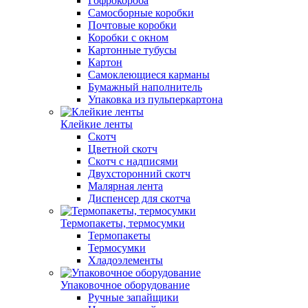
Гофрокороба
Самосборные коробки
Почтовые коробки
Коробки с окном
Картонные тубусы
Картон
Самоклеющиеся карманы
Бумажный наполнитель
Упаковка из пульперкартона
Клейкие ленты
Скотч
Цветной скотч
Скотч с надписями
Двухсторонний скотч
Малярная лента
Диспенсер для скотча
Термопакеты, термосумки
Термопакеты
Термосумки
Хладоэлементы
Упаковочное оборудование
Ручные запайщики