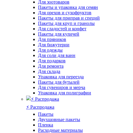
Для зоотоваров
Пакеты и упаковка для семян
Для орехов и сухофруктов
Пакеты для приправ и специй
Пакеты для круп и гранолы
Для сладостей и конфет
Пакеты для куличей
Для пряников
Для бижутерии
Для одежды
Для соли для ванн
Для подарков
Для ремонта
Для склада
Упаковка для переезда
Пакеты для бутылей
Для сувениров и мерча
Упаковка для полиграфии
⚡️ Распродажа
Пакеты
Двухшовные пакеты
Пленка
Расходные материалы