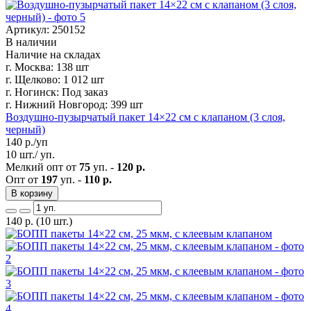
Артикул: 250152
В наличии
Наличие на складах
г. Москва:
138 шт
г. Щелково:
1 012 шт
г. Ногинск:
Под заказ
г. Нижний Новгород:
399 шт
Воздушно-пузырчатый пакет 14×22 см с клапаном (3 слоя,
черный)
140
р./уп
10 шт./ уп.
Мелкий опт от
75
уп. -
120 р.
Опт от
197
уп. -
110 р.
В корзину
140
р.
(10 шт.)